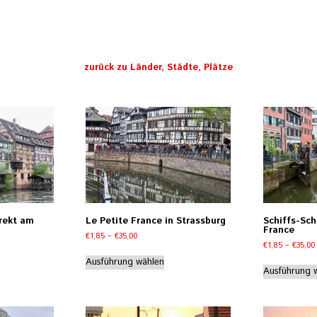
zurück zu Länder, Städte, Plätze
irekt am
Le Petite France in Strassburg
Schiffs-Sch
France
Preisspanne:
€
1,85
–
€
35,00
e:
€
1,85
–
€
35,00
€1,85
Dieses
bis
eses
Ausführung wählen
Produkt
Ausführung 
€35,00
odukt
weist
st
mehrere
hrere
Varianten