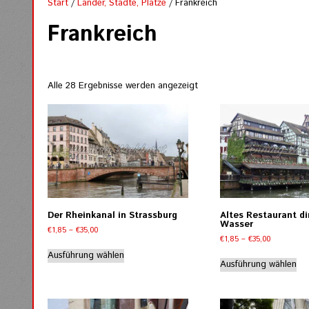
Start
/
Länder, Städte, Plätze
/ Frankreich
Frankreich
Nach
Alle 28 Ergebnisse werden angezeigt
Aktualität
sortiert
Der Rheinkanal in Strassburg
Altes Restaurant d
Wasser
Preisspanne:
€
1,85
–
€
35,00
Preisspann
€
1,85
–
€
35,00
€1,85
Dieses
€1,85
bis
Di
Ausführung wählen
Produkt
bis
Ausführung wählen
€35,00
Pr
weist
€35,00
wei
mehrere
me
Varianten