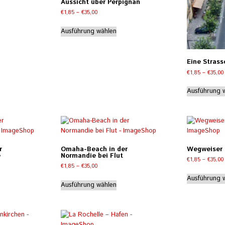
gewählt
Aussicht über Perpignan
hrere
werden
Preisspanne:
€
1,85
–
€
35,00
rianten
€1,85
.
Dieses
bis
Ausführung wählen
e
Produkt
€35,00
tionen
weist
nnen
mehrere
Eine Strass
Varianten
€
1,85
–
€
35,00
r
auf.
duktseite
Die
Ausführung 
wählt
Optionen
rden
können
auf
der
Produktseite
gewählt
r
Omaha-Beach in der
Wegweiser i
werden
e
Normandie bei Flut
€
1,85
–
€
35,00
e:
Preisspanne:
€
1,85
–
€
35,00
€1,85
eses
Dieses
Ausführung 
bis
Ausführung wählen
odukt
Produkt
€35,00
st
weist
hrere
mehrere
rianten
Varianten