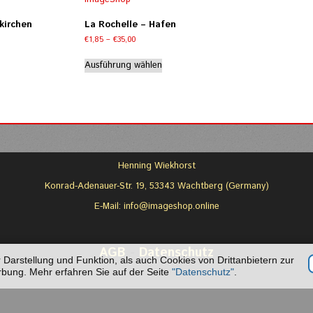
.
auf.
e
Die
kirchen
La Rochelle – Hafen
tionen
Optionen
e:
Preisspanne:
€
1,85
–
€
35,00
nnen
können
€1,85
eses
Dieses
auf
bis
Ausführung wählen
odukt
Produkt
r
der
€35,00
st
weist
duktseite
Produktseite
hrere
mehrere
wählt
gewählt
rianten
Varianten
rden
werden
.
auf.
e
Die
tionen
Optionen
Henning Wiekhorst
nnen
können
auf
Konrad-Adenauer-Str. 19, 53343 Wachtberg (Germany)
r
der
E-Mail:
info@imageshop.online
duktseite
Produktseite
wählt
gewählt
rden
werden
AGB
-
Datenschutz
Darstellung und Funktion, als auch Cookies von Drittanbietern zur
bung. Mehr erfahren Sie auf der Seite
"Datenschutz"
.
Copyright © 2026 ImageShop