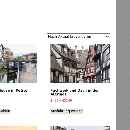
leuse in Petite
Fachwerk und Dach in der
Altstadt
Preisspanne:
Preisspanne:
€
1,85
–
€
35,00
€1,85
€1,85
Dieses
Dieses
bis
bis
wählen
Ausführung wählen
Produkt
Produkt
€35,00
€35,00
weist
weist
mehrere
mehrere