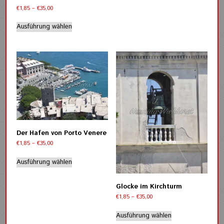
Varianten
Preisspanne:
€
1,85
–
€
35,00
auf.
€1,85
Dieses
bis
Die
Ausführung wählen
Produkt
€35,00
Optionen
weist
können
mehrere
auf
Varianten
der
auf.
Produktseite
Die
gewählt
Optionen
werden
können
auf
der
Produktseite
Der Hafen von Porto Venere
gewählt
Preisspanne:
€
1,85
–
€
35,00
werden
€1,85
Dieses
bis
Ausführung wählen
Produkt
€35,00
weist
mehrere
Glocke im Kirchturm
Varianten
Preisspanne:
€
1,85
–
€
35,00
auf.
€1,85
Dieses
bis
Die
Ausführung wählen
Produkt
€35,00