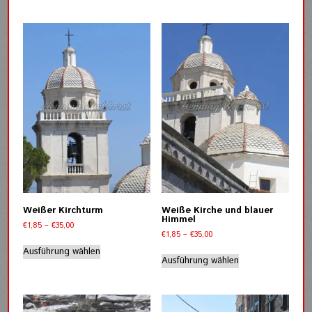
Optionen
weist
können
mehrere
auf
Varianten
der
auf.
Produktseite
Die
gewählt
Optionen
werden
können
auf
der
Produktseite
gewählt
werden
Weißer Kirchturm
Weiße Kirche und blauer
Himmel
Preisspanne:
€
1,85
–
€
35,00
Preisspanne:
€
1,85
–
€
35,00
€1,85
Dieses
€1,85
bis
Dieses
Ausführung wählen
Produkt
bis
Ausführung wählen
€35,00
Produkt
weist
€35,00
weist
mehrere
mehrere
Varianten
Varianten
auf.