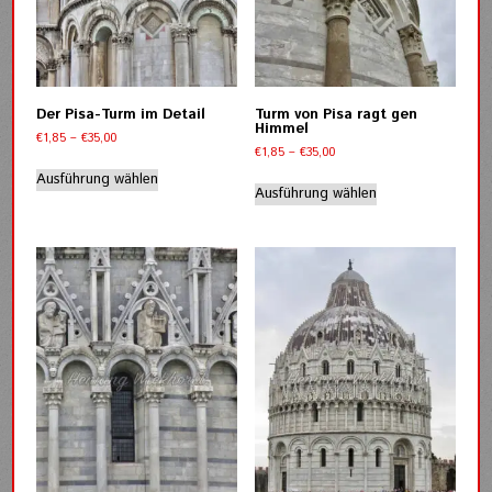
gewählt
gewählt
werden
werden
Der Pisa-Turm im Detail
Turm von Pisa ragt gen
Himmel
Preisspanne:
€
1,85
–
€
35,00
Preisspanne:
€
1,85
–
€
35,00
€1,85
Dieses
€1,85
bis
Dieses
Ausführung wählen
Produkt
bis
Ausführung wählen
€35,00
Produkt
weist
€35,00
weist
mehrere
mehrere
Varianten
Varianten
auf.
auf.
Die
Die
Optionen
Optionen
können
können
auf
auf
der
der
Produktseite
Produktseite
gewählt
gewählt
werden
werden