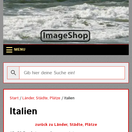
Skip
to
content
MENU
Start
/
Länder, Städte, Plätze
/ Italien
Italien
zurück zu Länder, Städte, Plätze