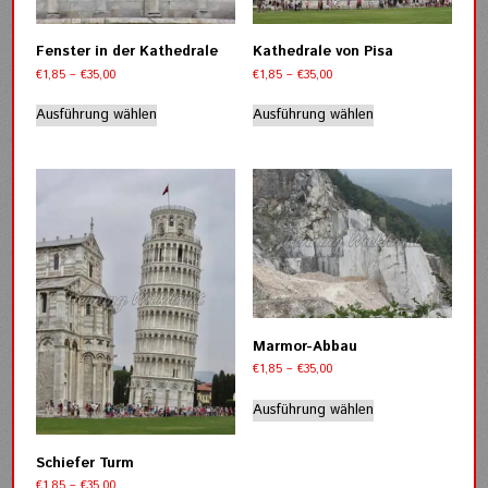
Fenster in der Kathedrale
Kathedrale von Pisa
Preisspanne:
Preisspanne:
€
1,85
–
€
35,00
€
1,85
–
€
35,00
€1,85
€1,85
Dieses
Dieses
bis
bis
Ausführung wählen
Ausführung wählen
Produkt
Produkt
€35,00
€35,00
weist
weist
mehrere
mehrere
Varianten
Varianten
auf.
auf.
Die
Die
Optionen
Optionen
können
können
auf
auf
der
der
Produktseite
Produktseite
Marmor-Abbau
gewählt
gewählt
Preisspanne:
€
1,85
–
€
35,00
werden
werden
€1,85
Dieses
bis
Ausführung wählen
Produkt
€35,00
weist
mehrere
Schiefer Turm
Varianten
Preisspanne:
€
1,85
–
€
35,00