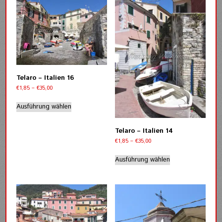
Varianten
Varianten
auf.
auf.
Die
Die
Optionen
Optionen
können
können
auf
auf
der
der
Produktseite
Produktseite
Telaro – Italien 16
gewählt
gewählt
Preisspanne:
€
1,85
–
€
35,00
werden
werden
€1,85
Dieses
bis
Ausführung wählen
Produkt
€35,00
weist
mehrere
Telaro – Italien 14
Varianten
Preisspanne:
€
1,85
–
€
35,00
auf.
€1,85
Dieses
bis
Die
Ausführung wählen
Produkt
€35,00
Optionen
weist
können
mehrere
auf
Varianten
der
auf.
Produktseite
Die
gewählt