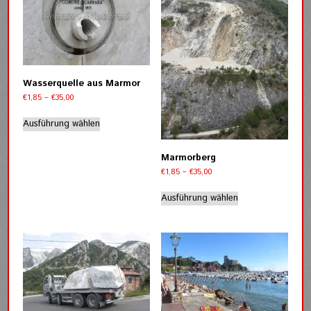
Die
Die
Optionen
Optionen
können
können
auf
auf
der
der
Produktseite
Produktseite
Wasserquelle aus Marmor
gewählt
gewählt
werden
Preisspanne:
€
1,85
–
€
35,00
werden
€1,85
Dieses
bis
Ausführung wählen
Produkt
€35,00
weist
mehrere
Marmorberg
Varianten
Preisspanne:
€
1,85
–
€
35,00
auf.
€1,85
Dieses
bis
Die
Ausführung wählen
Produkt
€35,00
Optionen
weist
können
mehrere
auf
Varianten
der
auf.
Produktseite
Die
gewählt
Optionen
werden
können