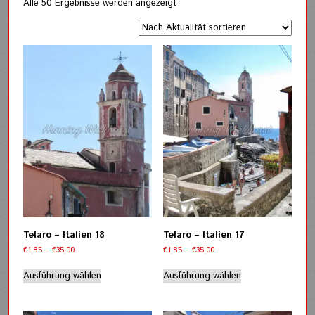
Nach
Alle 50 Ergebnisse werden angezeigt
Aktualität
sortiert
Telaro – Italien 18
Telaro – Italien 17
Preisspanne:
Preisspanne:
€
1,85
–
€
35,00
€
1,85
–
€
35,00
€1,85
€1,85
Dieses
Dieses
bis
bis
Ausführung wählen
Ausführung wählen
Produkt
Produkt
€35,00
€35,00
weist
weist
mehrere
mehrere