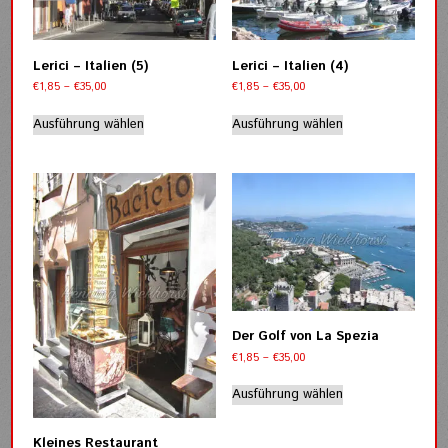
auf
auf
der
der
Produktseite
Produktseite
Lerici – Italien (5)
Lerici – Italien (4)
gewählt
gewählt
Preisspanne:
Preisspanne:
€
1,85
–
€
35,00
€
1,85
–
€
35,00
werden
werden
€1,85
€1,85
Dieses
Dieses
bis
bis
Ausführung wählen
Ausführung wählen
Produkt
Produkt
€35,00
€35,00
weist
weist
mehrere
mehrere
Varianten
Varianten
auf.
auf.
Die
Die
Optionen
Optionen
können
können
auf
auf
der
der
Produktseite
Produktseite
Der Golf von La Spezia
gewählt
gewählt
Preisspanne:
€
1,85
–
€
35,00
werden
werden
€1,85
Dieses
bis
Ausführung wählen
Produkt
€35,00
weist
mehrere
Kleines Restaurant