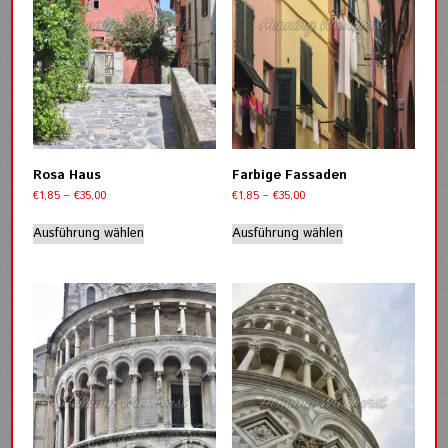
können
können
auf
auf
der
der
Produktseite
Produktseite
gewählt
gewählt
werden
werden
Rosa Haus
Farbige Fassaden
Preisspanne:
Preisspanne:
€
1,85
–
€
35,00
€
1,85
–
€
35,00
€1,85
€1,85
Dieses
Dieses
bis
bis
Ausführung wählen
Ausführung wählen
Produkt
Produkt
€35,00
€35,00
weist
weist
mehrere
mehrere
Varianten
Varianten
auf.
auf.
Die
Die
Optionen
Optionen
können
können
auf
auf
der
der
Produktseite
Produktseite