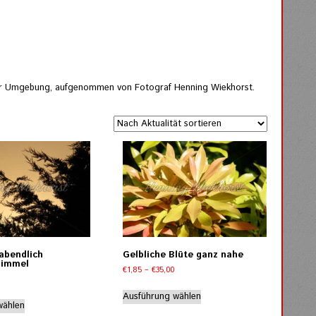
cher Umgebung, aufgenommen von Fotograf Henning Wiekhorst.
abendlich
Gelbliche Blüte ganz nahe
Himmel
Preisspanne:
€
1,85
–
€
35,00
Preisspanne:
€1,85
Dieses
€1,85
bis
Dieses
Ausführung wählen
Produkt
bis
wählen
€35,00
Produkt
weist
€35,00