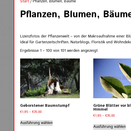
Start
/ Pflanzen, Blumen, Bäume
Pflanzen, Blumen, Bäum
Lizenzfotos der Pflanzenwelt – von der Makroaufnahme einer B
Ideal für Gartenzeitschriften, Naturblogs, Floristik und Wohndek
Nach
Ergebnisse 1 – 100 von 101 werden angezeigt
Aktualität
sortiert
Geborstener Baumstumpf
Grüne Blätter vor 
Himmel
Preisspanne:
€
1,85
–
€
35,00
Preisspann
€
1,85
–
€
35,00
€1,85
Dieses
€1,85
bis
Di
Ausführung wählen
Produkt
bis
Ausführung wählen
€35,00
Pr
weist
€35,00