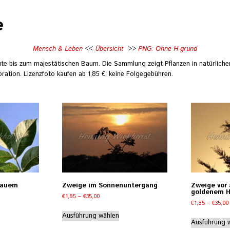
e
Mensch & Leben
<<
Übersicht
>>
PNG: Ohne H-grund
lüte bis zum majestätischen Baum. Die Sammlung zeigt Pflanzen in natürli
oration. Lizenzfoto kaufen ab 1,85 €, keine Folgegebühren.
blauem
Zweige im Sonnenuntergang
Zweige vor 
goldenem 
Preisspanne:
€
1,85
–
€
35,00
e:
€
1,85
–
€
35,00
€1,85
Dieses
bis
eses
Ausführung wählen
Produkt
Ausführung 
€35,00
odukt
weist