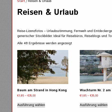
Start
/ Reisen & Urlaub
Reisen & Urlaub
Reise-Lizenzfotos – Urlaubsstimmung, Fernweh und Entdeckerge
generischer Stockbilder. Ideal für Reisebüros, Reiseblogs und To
Nach
Alle 48 Ergebnisse werden angezeigt
Aktualität
sortiert
Baum am Strand in Hong Kong
Wachturm Nr. 2 am 
Preisspanne:
Preisspann
€
1,85
–
€
35,00
€
1,85
–
€
35,00
€1,85
€1,85
Dieses
Di
bis
bis
Ausführung wählen
Ausführung wählen
Produkt
Pr
€35,00
€35,00
weist
wei