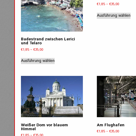
ge
Preisspann
€
1,85
–
€
35,00
we
€1,85
Di
bis
Ausführung wählen
Pr
€35,00
wei
me
Va
Badestrand zwischen Lerici
auf
und Telaro
Di
Preisspanne:
€
1,85
–
€
35,00
Op
€1,85
Dieses
kö
bis
Ausführung wählen
Produkt
€35,00
auf
weist
de
mehrere
Pro
Varianten
ge
auf.
we
Die
Optionen
können
auf
der
Produktseite
Weißer Dom vor blauem
Am Flughafen
Himmel
gewählt
Preisspann
€
1,85
–
€
35,00
werden
Preisspanne:
€
1,85
–
€
35,00