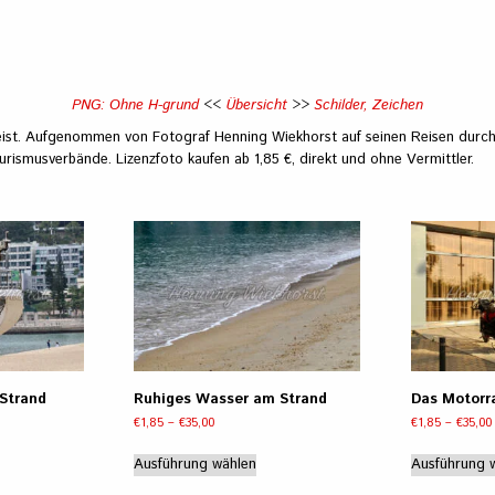
PNG: Ohne H-grund
<<
Übersicht
>>
Schilder, Zeichen
ist. Aufgenommen von Fotograf Henning Wiekhorst auf seinen Reisen durch 
urismusverbände. Lizenzfoto kaufen ab 1,85 €, direkt und ohne Vermittler.
Strand
Ruhiges Wasser am Strand
Das Motorr
e:
Preisspanne:
€
1,85
–
€
35,00
€
1,85
–
€
35,00
€1,85
eses
Dieses
bis
Ausführung wählen
Ausführung 
odukt
Produkt
€35,00
st
weist