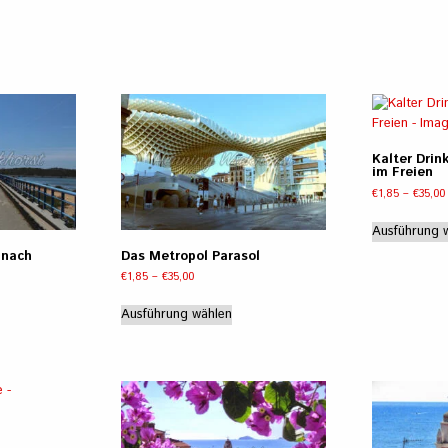
nnen
können
auf
r
der
duktseite
Produktseite
wählt
gewählt
rden
werden
Kalter Drin
im Freien
€
1,85
–
€
35,00
Ausführung 
 nach
Das Metropol Parasol
Preisspanne:
€
1,85
–
€
35,00
e:
€1,85
Dieses
bis
eses
Ausführung wählen
Produkt
€35,00
odukt
weist
st
mehrere
hrere
Varianten
rianten
auf.
.
Die
e
Optionen