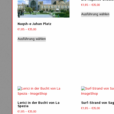
Op
Optionen
Preisspann
€
1,85
–
€
35,00
kö
können
€1,85
Di
auf
auf
bis
Ausführung wählen
Pr
de
der
€35,00
wei
Pro
Produktseite
Naqsh-e Jahan Platz
me
ge
gewählt
Preisspanne:
€
1,85
–
€
35,00
Va
we
werden
€1,85
Dieses
auf
bis
Ausführung wählen
Produkt
Di
€35,00
weist
Op
mehrere
kö
Varianten
auf
auf.
de
Die
Pro
Optionen
ge
können
we
auf
der
Produktseite
gewählt
werden
Lerici in der Bucht von La
Surf-Strand von Sa
Spezia
Preisspann
€
1,85
–
€
35,00
Preisspanne:
€
1,85
–
€
35,00
€1,85