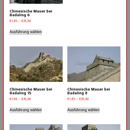
Varianten
auf.
Chinesische Mauer bei
Badaling 6
Die
Optionen
Preisspanne:
€
1,85
–
€
35,00
€1,85
können
Dieses
bis
Ausführung wählen
auf
Produkt
€35,00
der
weist
Produktseite
mehrere
gewählt
Varianten
werden
auf.
Die
Optionen
können
auf
der
Chinesische Mauer bei
Chinesische Mauer bei
Produktseite
Badaling 15
Badaling 8
gewählt
Preisspanne:
Preisspanne:
€
1,85
–
€
35,00
€
1,85
–
€
35,00
werden
€1,85
€1,85
Dieses
Dieses
bis
bis
Ausführung wählen
Ausführung wählen
Produkt
Produkt
€35,00
€35,00
weist
weist
mehrere
mehrere
Varianten
Varianten