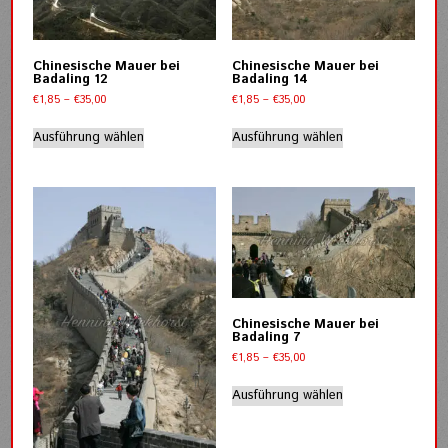
können
können
auf
auf
der
der
Chinesische Mauer bei
Chinesische Mauer bei
Produktseite
Produktseite
Badaling 12
Badaling 14
gewählt
gewählt
Preisspanne:
Preisspanne:
€
1,85
–
€
35,00
€
1,85
–
€
35,00
werden
werden
€1,85
€1,85
Dieses
Dieses
bis
bis
Ausführung wählen
Ausführung wählen
Produkt
Produkt
€35,00
€35,00
weist
weist
mehrere
mehrere
Varianten
Varianten
auf.
auf.
Die
Die
Optionen
Optionen
können
können
auf
auf
der
der
Chinesische Mauer bei
Badaling 7
Produktseite
Produktseite
Preisspanne:
€
1,85
–
€
35,00
gewählt
gewählt
€1,85
Dieses
werden
werden
bis
Ausführung wählen
Produkt
€35,00
weist
mehrere