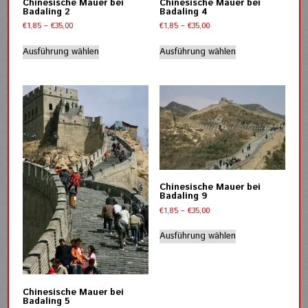
Chinesische Mauer bei
Chinesische Mauer bei
Produktseite
Produktseite
Badaling 2
Badaling 4
gewählt
gewählt
Preisspanne:
Preisspanne:
€
1,85
–
€
35,00
€
1,85
–
€
35,00
werden
werden
€1,85
€1,85
Dieses
Dieses
bis
bis
Ausführung wählen
Ausführung wählen
Produkt
Produkt
€35,00
€35,00
weist
weist
mehrere
mehrere
Varianten
Varianten
auf.
auf.
Die
Die
Optionen
Optionen
können
können
auf
auf
der
der
Chinesische Mauer bei
Produktseite
Produktseite
Badaling 9
gewählt
gewählt
Preisspanne:
€
1,85
–
€
35,00
werden
werden
€1,85
Dieses
bis
Ausführung wählen
Produkt
€35,00
weist
mehrere
Varianten
Chinesische Mauer bei
auf.
Badaling 5