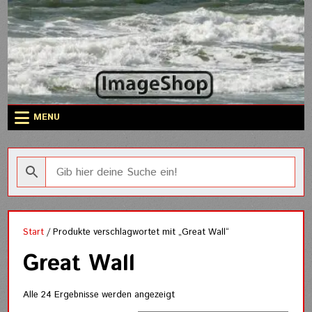
Skip
to
content
MENU
Start
/ Produkte verschlagwortet mit „Great Wall“
Great Wall
Nach
Alle 24 Ergebnisse werden angezeigt
Aktualität