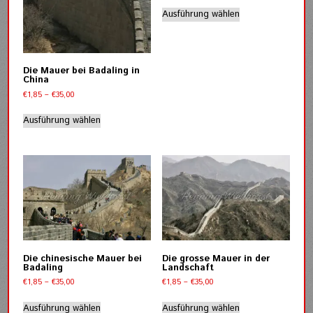
Dieses
bis
Ausführung wählen
Produkt
€35,00
weist
mehrere
Varianten
Die Mauer bei Badaling in
auf.
China
Die
Preisspanne:
€
1,85
–
€
35,00
Optionen
€1,85
Dieses
können
bis
Ausführung wählen
Produkt
auf
€35,00
weist
der
mehrere
Produktseite
Varianten
gewählt
auf.
werden
Die
Optionen
können
auf
der
Die chinesische Mauer bei
Die grosse Mauer in der
Produktseite
Badaling
Landschaft
gewählt
Preisspanne:
Preisspanne:
€
1,85
–
€
35,00
€
1,85
–
€
35,00
werden
€1,85
€1,85
Dieses
Dieses
bis
bis
Ausführung wählen
Ausführung wählen
Produkt
Produkt