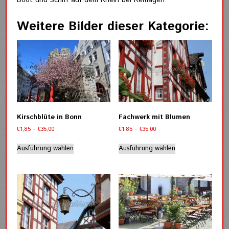
Weitere Bilder dieser Kategorie:
Kirschblüte in Bonn
Fachwerk mit Blumen
Preisspanne:
Preisspanne:
€
1,85
–
€
35,00
€
1,85
–
€
35,00
€1,85
€1,85
Dieses
Dieses
bis
bis
Ausführung wählen
Ausführung wählen
Produkt
Produkt
€35,00
€35,00
weist
weist
mehrere
mehrere
Varianten
Varianten
auf.
auf.
Die
Die
Optionen
Optionen
können
können