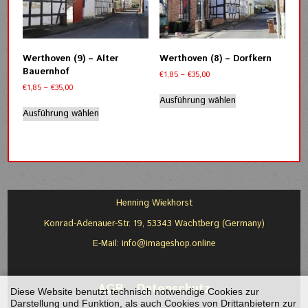
Optionen
können
können
auf
auf
der
der
Produktseite
Werthoven (9) – Alter
Werthoven (8) – Dorfkern
Produktseite
gewählt
Bauernhof
Preisspanne:
€
1,85
–
€
35,00
gewählt
werden
€1,85
Preisspanne:
€
1,85
–
€
35,00
werden
Dieses
bis
€1,85
Ausführung wählen
Dieses
Produkt
€35,00
bis
Ausführung wählen
Produkt
weist
€35,00
weist
mehrere
mehrere
Varianten
Varianten
auf.
auf.
Die
Die
Optionen
Optionen
können
Henning Wiekhorst
können
auf
Konrad-Adenauer-Str. 19, 53343 Wachtberg (Germany)
auf
der
der
Produktseite
E-Mail:
info@imageshop.online
Produktseite
gewählt
gewählt
werden
werden
AGB
-
Datenschutz
Diese Website benutzt technisch notwendige Cookies zur
Darstellung und Funktion, als auch Cookies von Drittanbietern zur