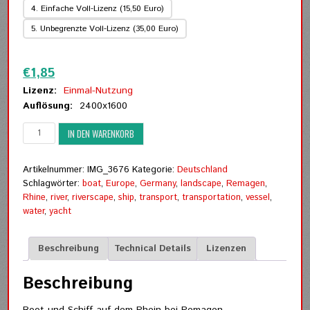
4. Einfache Voll-Lizenz (15,50 Euro)
5. Unbegrenzte Voll-Lizenz (35,00 Euro)
Zurücksetzen
€
1,85
Lizenz:
Einmal-Nutzung
Auflösung:
2400x1600
Boot
IN DEN WARENKORB
und
Schiff
auf
Artikelnummer:
IMG_3676
Kategorie:
Deutschland
dem
Schlagwörter:
boat
,
Europe
,
Germany
,
landscape
,
Remagen
,
Rhein
Rhine
,
river
,
riverscape
,
ship
,
transport
,
transportation
,
vessel
,
bei
water
,
yacht
Remagen
Menge
Beschreibung
Technical Details
Lizenzen
Beschreibung
Boot und Schiff auf dem Rhein bei Remagen