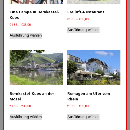
auf
auf
der
der
Eine Lampe in Bernkastel-
Freiluft-Restaurant
Produktseite
Produktseite
Kues
Preisspanne:
€
1,85
–
€
35,00
gewählt
gewählt
€1,85
Preisspanne:
€
1,85
–
€
35,00
werden
werden
Dieses
bis
€1,85
Ausführung wählen
Dieses
Produkt
€35,00
bis
Ausführung wählen
Produkt
weist
€35,00
weist
mehrere
mehrere
Varianten
Varianten
auf.
auf.
Die
Die
Optionen
Optionen
können
können
auf
auf
der
der
Produktseite
Bernkastel-Kues an der
Remagen am Ufer vom
Produktseite
gewählt
Mosel
Rhein
gewählt
werden
Preisspanne:
Preisspanne:
€
1,85
–
€
35,00
€
1,85
–
€
35,00
werden
€1,85
€1,85
Dieses
Dieses
bis
bis
Ausführung wählen
Ausführung wählen
Produkt
Produkt
€35,00
€35,00
weist
weist