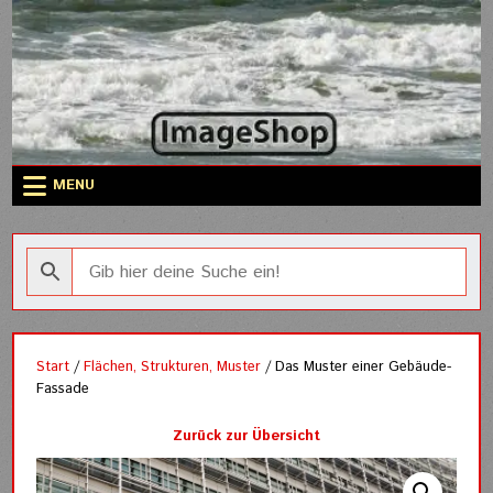
Skip
to
content
MENU
Start
/
Flächen, Strukturen, Muster
/ Das Muster einer Gebäude-
Fassade
Zurück zur Übersicht