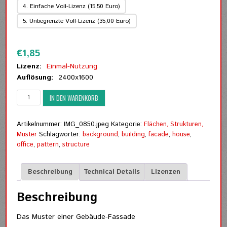
4. Einfache Voll-Lizenz (15,50 Euro)
5. Unbegrenzte Voll-Lizenz (35,00 Euro)
Zurücksetzen
€
1,85
Lizenz:
Einmal-Nutzung
Auflösung:
2400x1600
Das
IN DEN WARENKORB
Muster
einer
Gebäude-
Artikelnummer:
IMG_0850.jpeg
Kategorie:
Flächen, Strukturen,
Fassade
Muster
Schlagwörter:
background
,
building
,
facade
,
house
,
Menge
office
,
pattern
,
structure
Beschreibung
Technical Details
Lizenzen
Beschreibung
Das Muster einer Gebäude-Fassade