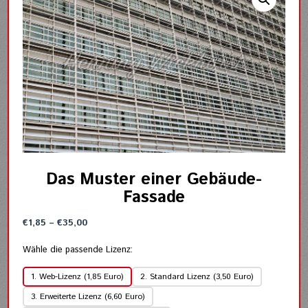
Das Muster einer Gebäude-
Fassade
Preisspanne:
€
1,85
–
€
35,00
€1,85
bis
Wähle die passende Lizenz:
€35,00
1. Web-Lizenz (1,85 Euro)
2. Standard Lizenz (3,50 Euro)
3. Erweiterte Lizenz (6,60 Euro)