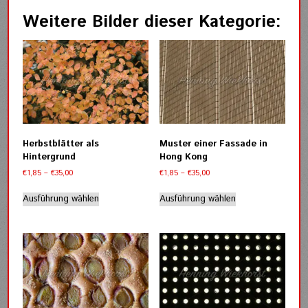
Weitere Bilder dieser Kategorie:
Herbstblätter als
Muster einer Fassade in
Hintergrund
Hong Kong
Preisspanne:
Preisspanne:
€
1,85
–
€
35,00
€
1,85
–
€
35,00
€1,85
€1,85
Dieses
Dieses
bis
bis
Ausführung wählen
Ausführung wählen
Produkt
Produkt
€35,00
€35,00
weist
weist
mehrere
mehrere
Varianten
Varianten
auf.
auf.
Die
Die
Optionen
Optionen
können
können