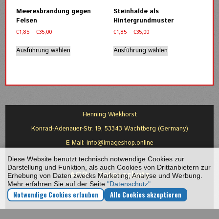
der
der
Meeresbrandung gegen
Steinhalde als
Produktseite
Produktseite
Felsen
Hintergrundmuster
gewählt
gewählt
Preisspanne:
Preisspanne:
€
1,85
–
€
35,00
€
1,85
–
€
35,00
werden
werden
€1,85
€1,85
Dieses
Dieses
bis
bis
Ausführung wählen
Ausführung wählen
Produkt
Produkt
€35,00
€35,00
weist
weist
mehrere
mehrere
Varianten
Varianten
auf.
auf.
Die
Die
Optionen
Optionen
Henning Wiekhorst
können
können
Konrad-Adenauer-Str. 19, 53343 Wachtberg (Germany)
auf
auf
der
der
E-Mail:
info@imageshop.online
Produktseite
Produktseite
Diese Website benutzt technisch notwendige Cookies zur
gewählt
gewählt
Darstellung und Funktion, als auch Cookies von Drittanbietern zur
werden
werden
AGB
-
Datenschutz
Erhebung von Daten zwecks Marketing, Analyse und Werbung.
Mehr erfahren Sie auf der Seite
"Datenschutz"
.
Notwendige Cookies erlauben
Alle Cookies akzeptieren
Copyright © 2026 ImageShop