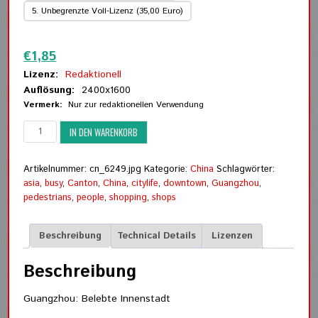
5. Unbegrenzte Voll-Lizenz (35,00 Euro)
Zurücksetzen
€
1,85
Lizenz:
Redaktionell
Auflösung:
2400x1600
Vermerk:
Nur zur redaktionellen Verwendung
Guangzhou:
IN DEN WARENKORB
Belebte
Innenstadt
Menge
Artikelnummer:
cn_6249.jpg
Kategorie:
China
Schlagwörter:
asia
,
busy
,
Canton
,
China
,
citylife
,
downtown
,
Guangzhou
,
pedestrians
,
people
,
shopping
,
shops
Beschreibung
Technical Details
Lizenzen
Beschreibung
Guangzhou: Belebte Innenstadt