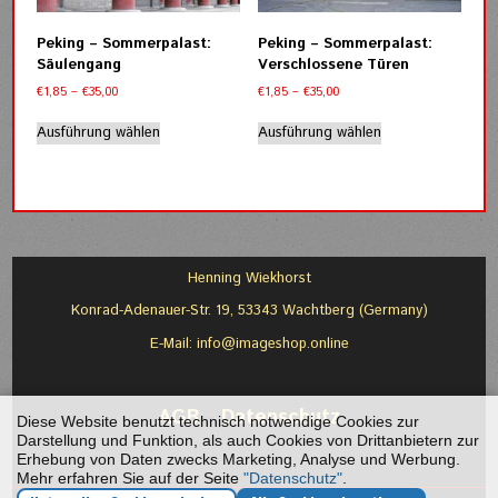
auf
der
Peking – Sommerpalast:
Peking – Sommerpalast:
Produktseite
Säulengang
Verschlossene Türen
gewählt
Preisspanne:
Preisspanne:
€
1,85
–
€
35,00
€
1,85
–
€
35,00
werden
€1,85
€1,85
Dieses
Dieses
bis
bis
Ausführung wählen
Ausführung wählen
Produkt
Produkt
€35,00
€35,00
weist
weist
mehrere
mehrere
Varianten
Varianten
auf.
auf.
Die
Die
Optionen
Optionen
Henning Wiekhorst
können
können
Konrad-Adenauer-Str. 19, 53343 Wachtberg (Germany)
auf
auf
der
der
E-Mail:
info@imageshop.online
Produktseite
Produktseite
gewählt
gewählt
werden
werden
AGB
-
Datenschutz
Diese Website benutzt technisch notwendige Cookies zur
Darstellung und Funktion, als auch Cookies von Drittanbietern zur
Erhebung von Daten zwecks Marketing, Analyse und Werbung.
Mehr erfahren Sie auf der Seite
"Datenschutz"
.