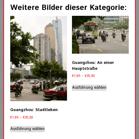
Weitere Bilder dieser Kategorie:
Guangzhou: An einer
Hauptstraße
Preisspanne:
€
1,85
–
€
35,00
€1,85
Dieses
bis
Ausführung wählen
Produkt
€35,00
weist
mehrere
Varianten
Guangzhou: Stadtleben
auf.
Preisspanne:
€
1,85
–
€
35,00
Die
€1,85
Dieses
Optionen
bis
Ausführung wählen
Produkt
können
€35,00
weist