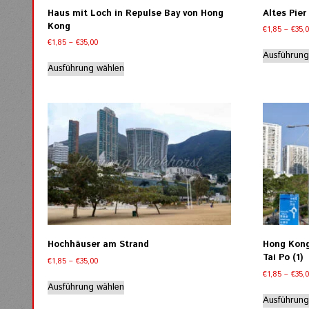
Haus mit Loch in Repulse Bay von Hong
Altes Pier
Kong
€
1,85
–
€
35,
Preisspanne:
€
1,85
–
€
35,00
€1,85
Ausführung
Dieses
bis
Ausführung wählen
Produkt
€35,00
weist
mehrere
Varianten
auf.
Die
Optionen
können
auf
der
Produktseite
gewählt
werden
Hochhäuser am Strand
Hong Kong
Tai Po (1)
Preisspanne:
€
1,85
–
€
35,00
€1,85
€
1,85
–
€
35,
Dieses
bis
Ausführung wählen
Produkt
€35,00
Ausführung
weist