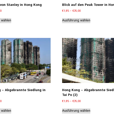
 von Stanley in Hong Kong
Blick auf den Peak Tower in H
Preisspanne:
Preisspanne:
00
€
1,85
–
€
35,00
€1,85
€1,85
Dieses
Dieses
bis
bis
 wählen
Ausführung wählen
Produkt
Produkt
€35,00
€35,00
weist
weist
mehrere
mehrere
Varianten
Varianten
auf.
auf.
Die
Die
Optionen
Optionen
können
können
auf
auf
der
der
Produktseite
Produktseite
gewählt
gewählt
werden
werden
 – Abgebrannte Siedlung in
Hong Kong – Abgebrannte Sied
Tai Po (2)
Preisspanne:
Preisspanne:
00
€
1,85
–
€
35,00
€1,85
€1,85
Dieses
Dieses
bis
bis
 wählen
Ausführung wählen
Produkt
Produkt
€35,00
€35,00