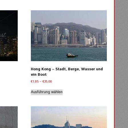
weist
mehrere
Varianten
auf.
Die
Optionen
können
auf
der
Produktseite
gewählt
werden
Hong Kong – Stadt, Berge, Wasser und
ein Boot
Preisspanne:
€
1,85
–
€
35,00
€1,85
Dieses
bis
Ausführung wählen
Produkt
€35,00
weist
mehrere
Varianten
auf.
Die