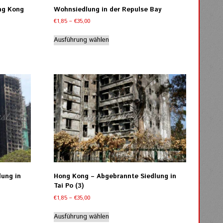
ong Kong
Wohnsiedlung in der Repulse Bay
Preisspanne:
€
1,85
–
€
35,00
€1,85
Dieses
bis
Ausführung wählen
Produkt
€35,00
weist
mehrere
Varianten
auf.
Die
Optionen
können
auf
der
Produktseite
gewählt
werden
lung in
Hong Kong – Abgebrannte Siedlung in
Tai Po (3)
Preisspanne:
€
1,85
–
€
35,00
€1,85
Dieses
bis
Ausführung wählen
Produkt
€35,00