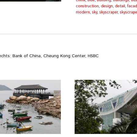
in
china
,
blue
,
building
,
buildings
,
bus
Central
construction
,
design
,
detail
,
faca
Menge
modern
,
sky
,
skyscraper
,
skyscrape
rechts: Bank of China, Cheung Kong Center, HSBC