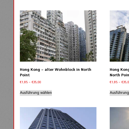
mehrere
Varianten
auf.
Die
Optionen
können
auf
der
Produktseite
gewählt
werden
Hong Kong – alter Wohnblock in North
Hong Kong
Point
North Poi
Preisspanne:
€
1,85
–
€
35,00
€
1,85
–
€
35,
€1,85
Dieses
bis
Ausführung wählen
Ausführung
Produkt
€35,00
weist
mehrere
Varianten
auf.
Die