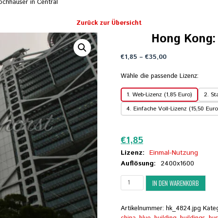
chhäuser in Central
Zurück zur Übersicht
Hong Kong: 
Preisspanne:
€
1,85
–
€
35,00
€1,85
bis
Wähle die passende Lizenz:
€35,00
1. Web-Lizenz (1,85 Euro)
2. St
4. Einfache Voll-Lizenz (15,50 Euro
Zurücksetzen
€
1,85
Lizenz:
Einmal-Nutzung
Auflösung:
2400x1600
Hong
IN DEN WARENKORB
Kong:
Drei
Hochhäuser
Artikelnummer:
hk_4824.jpg
Kate