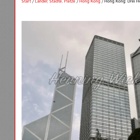
Start
/
Länder, Städte, Plätze
/
Hong Kong
/ Hong Kong: Drei Ho