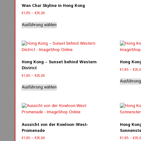
Wan Chai Skyline in Hong Kong
Preisspanne:
€
1,85
–
€
35,00
€1,85
Dieses
bis
Ausführung wählen
Produkt
€35,00
weist
mehrere
Varianten
auf.
Die
Hong Kong – Sunset behind Western
Hong Kong
Optionen
District
€
1,85
–
€
35,
können
Preisspanne:
€
1,85
–
€
35,00
auf
€1,85
Ausführung
Dieses
der
bis
Ausführung wählen
Produkt
Produktseite
€35,00
weist
gewählt
mehrere
werden
Varianten
auf.
Die
Aussicht von der Kowloon-West-
Hong Kong
Optionen
Promenade
Sonnenste
können
Preisspanne:
€
1,85
–
€
35,00
€
1,85
–
€
35,
auf