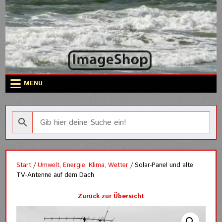
Skip
to
content
MENU
Start
/
Umwelt, Energie, Klima, Wetter
/ Solar-Panel und alte
TV-Antenne auf dem Dach
Zurück zur Übersicht