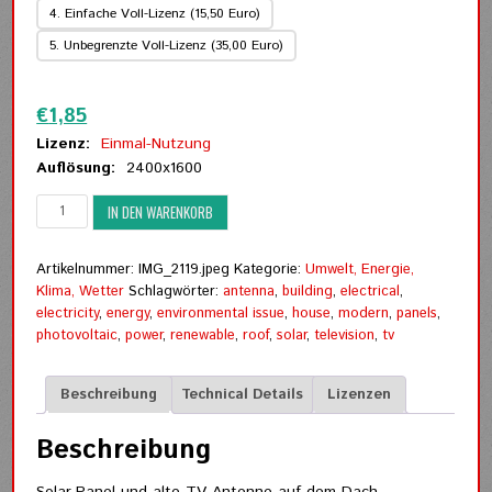
4. Einfache Voll-Lizenz (15,50 Euro)
5. Unbegrenzte Voll-Lizenz (35,00 Euro)
Zurücksetzen
€
1,85
Lizenz:
Einmal-Nutzung
Auflösung:
2400x1600
Solar-
IN DEN WARENKORB
Panel
und
alte
Artikelnummer:
IMG_2119.jpeg
Kategorie:
Umwelt, Energie,
TV-
Klima, Wetter
Schlagwörter:
antenna
,
building
,
electrical
,
Antenne
electricity
,
energy
,
environmental issue
,
house
,
modern
,
panels
,
auf
photovoltaic
,
power
,
renewable
,
roof
,
solar
,
television
,
tv
dem
Dach
Beschreibung
Technical Details
Lizenzen
Menge
Beschreibung
Solar-Panel und alte TV-Antenne auf dem Dach