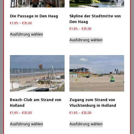
auf
auf
der
der
Produktseite
Die Passage in Den Haag
Skyline der Stadtmitte von
Produktseite
gewählt
Den Haag
Preisspanne:
€
1,85
–
€
35,00
gewählt
werden
€1,85
Preisspanne:
€
1,85
–
€
35,00
werden
Dieses
bis
€1,85
Ausführung wählen
Dieses
Produkt
€35,00
bis
Ausführung wählen
Produkt
weist
€35,00
weist
mehrere
mehrere
Varianten
Varianten
auf.
auf.
Die
Die
Optionen
Optionen
können
können
auf
auf
der
der
Produktseite
Beach-Club am Strand von
Zugang zum Strand von
Produktseite
gewählt
Holland
Vluchtenburg in Holland
gewählt
werden
Preisspanne:
Preisspanne:
€
1,85
–
€
35,00
€
1,85
–
€
35,00
werden
€1,85
€1,85
Dieses
Dieses
bis
bis
Ausführung wählen
Ausführung wählen
Produkt
Produkt
€35,00
€35,00
weist
weist