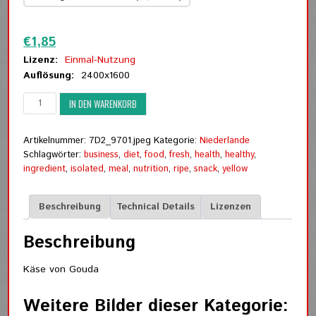
Zurücksetzen
€
1,85
Lizenz:
Einmal-Nutzung
Auflösung:
2400x1600
Käse
IN DEN WARENKORB
von
Gouda
Menge
Artikelnummer:
7D2_9701.jpeg
Kategorie:
Niederlande
Schlagwörter:
business
,
diet
,
food
,
fresh
,
health
,
healthy
,
ingredient
,
isolated
,
meal
,
nutrition
,
ripe
,
snack
,
yellow
Beschreibung
Technical Details
Lizenzen
Beschreibung
Käse von Gouda
Weitere Bilder dieser Kategorie: