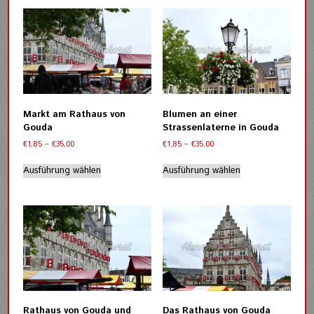
Markt am Rathaus von
Blumen an einer
Gouda
Strassenlaterne in Gouda
Preisspanne:
Preisspanne:
€
1,85
–
€
35,00
€
1,85
–
€
35,00
€1,85
€1,85
Dieses
Dieses
bis
bis
Ausführung wählen
Ausführung wählen
Produkt
Produkt
€35,00
€35,00
weist
weist
mehrere
mehrere
Varianten
Varianten
auf.
auf.
Die
Die
Optionen
Optionen
können
können
auf
auf
der
der
Rathaus von Gouda und
Das Rathaus von Gouda