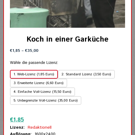
Koch in einer Garküche
Preisspanne:
€
1,85
–
€
35,00
€1,85
bis
Wähle die passende Lizenz:
€35,00
1. Web-Lizenz (1,85 Euro)
2. Standard Lizenz (3,50 Euro)
3. Erweiterte Lizenz (6,60 Euro)
4. Einfache Voll-Lizenz (15,50 Euro)
5. Unbegrenzte Voll-Lizenz (35,00 Euro)
Zurücksetzen
€
1,85
Lizenz:
Redaktionell
Auflösung:
1600x2400