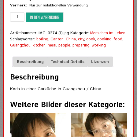
Vermerk:
Nur zur redaktionellen Verwendung
Koch
IN DEN WARENKORB
in
einer
Garküche
Artikelnummer:
IMG_0274 (1).jpg
Kategorie:
Menschen im Leben
Menge
Schlagwörter:
boiling
,
Canton
,
China
,
city
,
cook
,
cooking
,
food
,
Guangzhou
,
kitchen
,
meal
,
people
,
preparing
,
working
Beschreibung
Technical Details
Lizenzen
Beschreibung
Koch in einer Garküche in Guangzhou / China
Weitere Bilder dieser Kategorie: