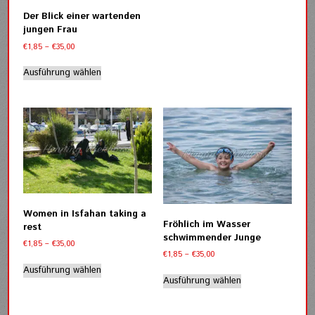
auf.
Der Blick einer wartenden
Die
jungen Frau
Optionen
Preisspanne:
€
1,85
–
€
35,00
können
€1,85
Dieses
auf
bis
Ausführung wählen
Produkt
der
€35,00
weist
Produktseite
mehrere
gewählt
Varianten
werden
auf.
Die
Optionen
können
auf
der
Women in Isfahan taking a
Produktseite
Fröhlich im Wasser
rest
gewählt
schwimmender Junge
Preisspanne:
€
1,85
–
€
35,00
werden
Preisspanne:
€
1,85
–
€
35,00
€1,85
Dieses
€1,85
bis
Ausführung wählen
Dieses
Produkt
bis
€35,00
Ausführung wählen
Produkt
weist
€35,00
weist
mehrere
mehrere