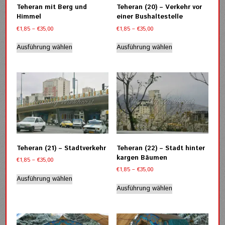
der
der
Teheran mit Berg und
Teheran (20) – Verkehr vor
Produktseite
Produktseite
Himmel
einer Bushaltestelle
gewählt
gewählt
Preisspanne:
Preisspanne:
€
1,85
–
€
35,00
€
1,85
–
€
35,00
werden
werden
€1,85
€1,85
Dieses
Dieses
bis
bis
Ausführung wählen
Ausführung wählen
Produkt
Produkt
€35,00
€35,00
weist
weist
mehrere
mehrere
Varianten
Varianten
auf.
auf.
Die
Die
Optionen
Optionen
können
können
auf
auf
der
der
Teheran (21) – Stadtverkehr
Teheran (22) – Stadt hinter
Produktseite
Produktseite
kargen Bäumen
Preisspanne:
€
1,85
–
€
35,00
gewählt
gewählt
€1,85
Preisspanne:
€
1,85
–
€
35,00
werden
werden
Dieses
bis
€1,85
Ausführung wählen
Dieses
Produkt
€35,00
bis
Ausführung wählen
Produkt
weist
€35,00
weist
mehrere
mehrere
Varianten
Varianten
auf.