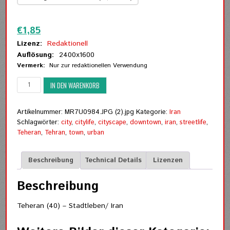
Zurücksetzen
€
1,85
Lizenz:
Redaktionell
Auflösung:
2400x1600
Vermerk:
Nur zur redaktionellen Verwendung
Teheran
IN DEN WARENKORB
(40)
-
Stadtleben
Artikelnummer:
MR7U0984.JPG (2).jpg
Kategorie:
Iran
Menge
Schlagwörter:
city
,
citylife
,
cityscape
,
downtown
,
iran
,
streetlife
,
Teheran
,
Tehran
,
town
,
urban
Beschreibung
Technical Details
Lizenzen
Beschreibung
Teheran (40) – Stadtleben/ Iran