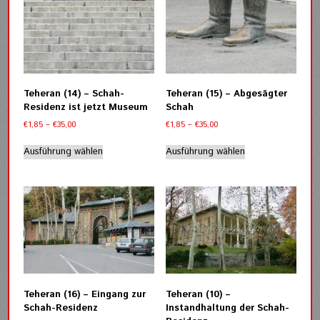
gewählt
werden
werden
Teheran (14) – Schah-
Teheran (15) – Abgesägter
Residenz ist jetzt Museum
Schah
Preisspanne:
Preisspanne:
€
1,85
–
€
35,00
€
1,85
–
€
35,00
€1,85
€1,85
Dieses
Dieses
bis
bis
Ausführung wählen
Ausführung wählen
Produkt
Produkt
€35,00
€35,00
weist
weist
mehrere
mehrere
Varianten
Varianten
auf.
auf.
Die
Die
Optionen
Optionen
können
können
auf
auf
der
der
Teheran (16) – Eingang zur
Teheran (10) –
Produktseite
Produktseite
Schah-Residenz
Instandhaltung der Schah-
gewählt
gewählt