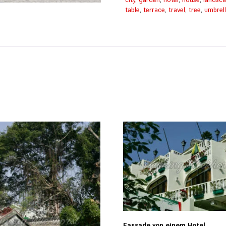
city
,
garden
,
hotel
,
house
,
landsc
table
,
terrace
,
travel
,
tree
,
umbrel
Fassade von einem Hotel