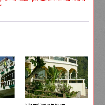
ape
,
outdoor
,
outdoors
,
park
,
patio
,
resort
,
restaurant
,
summer
,
la
Villa und Garten in Macau