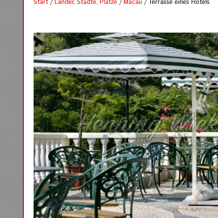
Start
/
Länder, Städte, Plätze
/
Macau
/ Terrasse eines Hotels