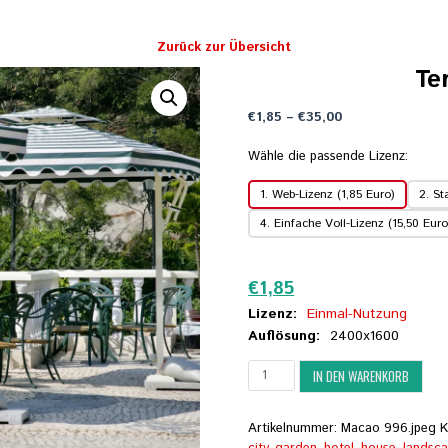
Zurück zur Übersicht
Te
Preisspanne:
€
1,85
–
€
35,00
€1,85
bis
Wähle die passende Lizenz:
€35,00
1. Web-Lizenz (1,85 Euro)
2. St
4. Einfache Voll-Lizenz (15,50 Euro
Zurücksetzen
€
1,85
Lizenz:
Einmal-Nutzung
Auflösung:
2400x1600
Terrasse
IN DEN WARENKORB
eines
Hotels
Menge
Artikelnummer:
Macao 996.jpeg
K