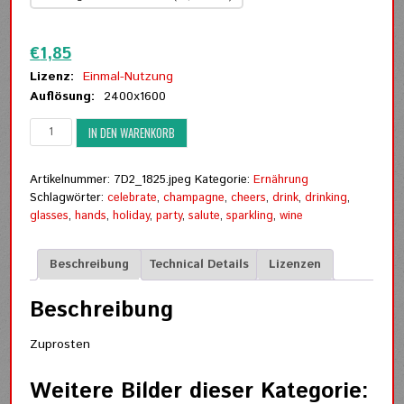
Zurücksetzen
€
1,85
Lizenz:
Einmal-Nutzung
Auflösung:
2400x1600
Zuprosten
IN DEN WARENKORB
Menge
Artikelnummer:
7D2_1825.jpeg
Kategorie:
Ernährung
Schlagwörter:
celebrate
,
champagne
,
cheers
,
drink
,
drinking
,
glasses
,
hands
,
holiday
,
party
,
salute
,
sparkling
,
wine
Beschreibung
Technical Details
Lizenzen
Beschreibung
Zuprosten
Weitere Bilder dieser Kategorie: