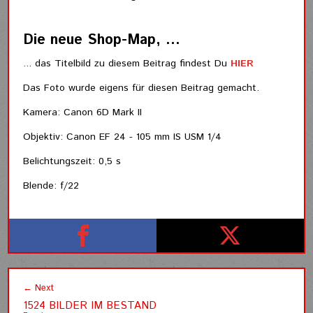
Die neue Shop-Map, ...
... das Titelbild zu diesem Beitrag findest Du
HIER
Das Foto wurde eigens für diesen Beitrag gemacht.
Kamera: Canon 6D Mark II
Objektiv: Canon EF 24 - 105 mm IS USM 1/4
Belichtungszeit: 0,5 s
Blende: f/22
Henning Wiekhorst
Share this
Post this
Post
← Next
navigation
1524 BILDER IM BESTAND