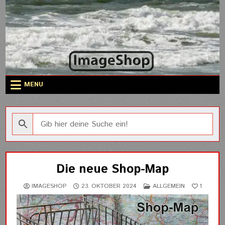
Skip
to
content
MENU
Die neue Shop-Map
POSTED
IMAGESHOP
23. OKTOBER 2024
ALLGEMEIN
1
IN