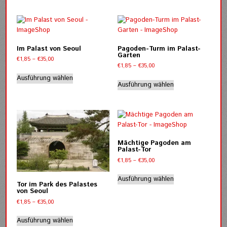
weist
mehrere
Varianten
auf.
Die
Im Palast von Seoul
Pagoden-Turm im Palast-
Optionen
Garten
Preisspanne:
€
1,85
–
€
35,00
können
Preisspanne:
€
1,85
–
€
35,00
€1,85
Dieses
auf
€1,85
bis
Dieses
Ausführung wählen
Produkt
bis
der
Ausführung wählen
€35,00
Produkt
weist
€35,00
Produktseite
weist
mehrere
gewählt
mehrere
Varianten
werden
Varianten
auf.
auf.
Die
Die
Optionen
Mächtige Pagoden am
Optionen
Palast-Tor
können
können
Preisspanne:
€
1,85
–
€
35,00
auf
auf
€1,85
Dieses
der
bis
der
Ausführung wählen
Produkt
Produktseite
Tor im Park des Palastes
€35,00
Produktseite
von Seoul
weist
gewählt
gewählt
Preisspanne:
mehrere
€
1,85
–
€
35,00
werden
werden
€1,85
Varianten
Dieses
bis
Ausführung wählen
auf.
Produkt