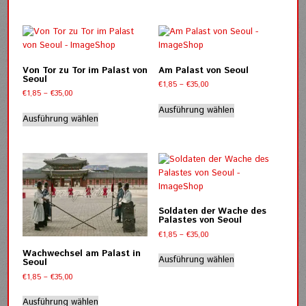
€35,00
Die
weist
Optionen
mehrere
können
Varianten
auf
auf.
der
Die
Von Tor zu Tor im Palast von
Am Palast von Seoul
Produktseite
Optionen
Seoul
Preisspanne:
€
1,85
–
€
35,00
gewählt
können
Preisspanne:
€
1,85
–
€
35,00
€1,85
Dieses
werden
auf
€1,85
bis
Dieses
Ausführung wählen
Produkt
bis
der
Ausführung wählen
€35,00
Produkt
weist
€35,00
Produktseite
weist
mehrere
gewählt
mehrere
Varianten
werden
Varianten
auf.
auf.
Die
Die
Optionen
Optionen
können
Soldaten der Wache des
können
Palastes von Seoul
auf
auf
Preisspanne:
€
1,85
–
€
35,00
der
der
€1,85
Dieses
Produktseite
Wachwechsel am Palast in
bis
Produktseite
Ausführung wählen
Seoul
Produkt
gewählt
€35,00
gewählt
Preisspanne:
weist
€
1,85
–
€
35,00
werden
werden
€1,85
mehrere
Dieses
bis
Ausführung wählen
Varianten