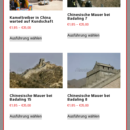
können
auf
der
Chinesische Mauer bei
Kameltreiber in China
Badaling 7
Produktseite
warted auf Kundschaft
Preisspanne:
€
1,85
–
€
35,00
gewählt
Preisspanne:
€
1,85
–
€
35,00
€1,85
Dieses
werden
€1,85
Dieses
bis
Ausführung wählen
Produkt
bis
Ausführung wählen
€35,00
Produkt
€35,00
weist
weist
mehrere
mehrere
Varianten
Varianten
auf.
auf.
Die
Die
Optionen
Optionen
können
können
auf
auf
der
der
Produktseite
Chinesische Mauer bei
Chinesische Mauer bei
Produktseite
Badaling 15
Badaling 8
gewählt
gewählt
Preisspanne:
Preisspanne:
€
1,85
–
€
35,00
€
1,85
–
€
35,00
werden
werden
€1,85
€1,85
Dieses
Dieses
bis
bis
Ausführung wählen
Ausführung wählen
Produkt
Produkt
€35,00
€35,00
weist
weist
mehrere
mehrere