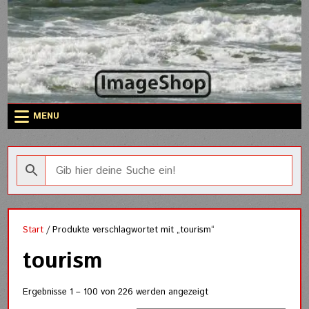
Skip
to
content
MENU
Start
/ Produkte verschlagwortet mit „tourism“
tourism
Nach
Ergebnisse 1 – 100 von 226 werden angezeigt
Aktualität