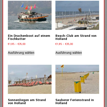
Varianten
Varianten
auf.
auf.
Die
Die
Optionen
Optionen
können
können
auf
auf
der
der
Ein Drachenboot auf einem
Beach-Club am Strand von
Produktseite
Produktseite
Fischkutter
Holland
gewählt
gewählt
Preisspanne:
Preisspanne:
€
1,85
–
€
35,00
€
1,85
–
€
35,00
werden
werden
€1,85
€1,85
Dieses
Dieses
bis
bis
Ausführung wählen
Ausführung wählen
Produkt
Produkt
€35,00
€35,00
weist
weist
mehrere
mehrere
Varianten
Varianten
auf.
auf.
Die
Die
Optionen
Optionen
können
können
auf
auf
der
der
Sonnenliegen am Strand
Sauberer Ferienstrand in
Produktseite
Produktseite
von Holland
Holland
gewählt
gewählt