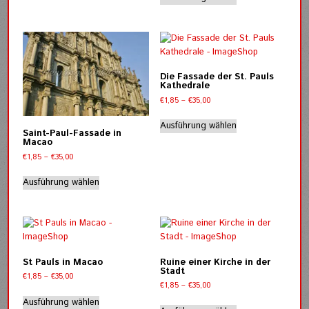
Produkt
weist
€35,00
weist
mehrere
mehrere
Varianten
Varianten
auf.
auf.
Die
Die
Optionen
Die Fassade der St. Pauls
Optionen
Kathedrale
können
können
Preisspanne:
€
1,85
–
€
35,00
auf
auf
€1,85
Dieses
der
bis
der
Ausführung wählen
Produkt
Produktseite
Saint-Paul-Fassade in
€35,00
Produktseite
Macao
weist
gewählt
gewählt
Preisspanne:
mehrere
€
1,85
–
€
35,00
werden
werden
€1,85
Varianten
Dieses
bis
Ausführung wählen
auf.
Produkt
€35,00
Die
weist
Optionen
mehrere
können
Varianten
auf
auf.
der
Die
St Pauls in Macao
Ruine einer Kirche in der
Produktseite
Optionen
Stadt
Preisspanne:
€
1,85
–
€
35,00
gewählt
können
Preisspanne:
€
1,85
–
€
35,00
€1,85
Dieses
werden
auf
€1,85
bis
Dieses
Ausführung wählen
Produkt
bis