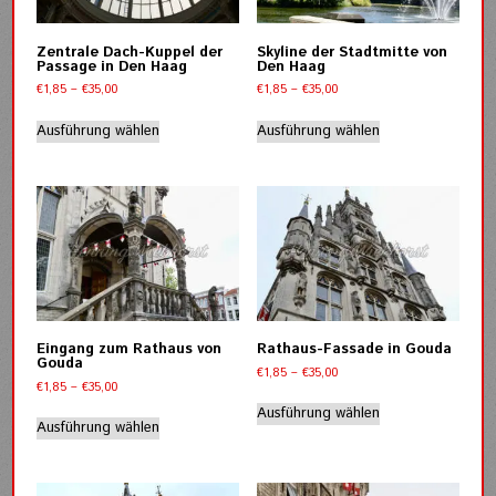
auf
auf
der
der
Zentrale Dach-Kuppel der
Skyline der Stadtmitte von
Produktseite
Produktseite
Passage in Den Haag
Den Haag
gewählt
gewählt
Preisspanne:
Preisspanne:
€
1,85
–
€
35,00
€
1,85
–
€
35,00
werden
werden
€1,85
€1,85
Dieses
Dieses
bis
bis
Ausführung wählen
Ausführung wählen
Produkt
Produkt
€35,00
€35,00
weist
weist
mehrere
mehrere
Varianten
Varianten
auf.
auf.
Die
Die
Optionen
Optionen
können
können
auf
auf
der
der
Eingang zum Rathaus von
Rathaus-Fassade in Gouda
Produktseite
Produktseite
Gouda
Preisspanne:
€
1,85
–
€
35,00
gewählt
gewählt
Preisspanne:
€
1,85
–
€
35,00
€1,85
Dieses
werden
werden
€1,85
bis
Dieses
Ausführung wählen
Produkt
bis
Ausführung wählen
€35,00
Produkt
weist
€35,00
weist
mehrere
mehrere
Varianten