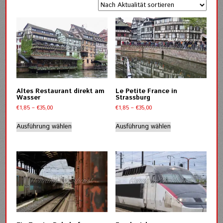
sortiert
Altes Restaurant direkt am
Le Petite France in
Wasser
Strassburg
Preisspanne:
Preisspanne:
€
1,85
–
€
35,00
€
1,85
–
€
35,00
€1,85
€1,85
Dieses
Dieses
bis
bis
Ausführung wählen
Ausführung wählen
Produkt
Produkt
€35,00
€35,00
weist
weist
mehrere
mehrere
Varianten
Varianten
auf.
auf.
Die
Die
Optionen
Optionen
können
können
auf
auf
der
der