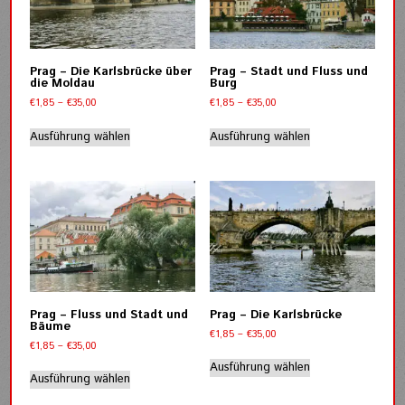
Optionen
werden
können
auf
der
Prag – Die Karlsbrücke über
Prag – Stadt und Fluss und
Produktseite
die Moldau
Burg
gewählt
Preisspanne:
Preisspanne:
€
1,85
–
€
35,00
€
1,85
–
€
35,00
werden
€1,85
€1,85
Dieses
Dieses
bis
bis
Ausführung wählen
Ausführung wählen
Produkt
Produkt
€35,00
€35,00
weist
weist
mehrere
mehrere
Varianten
Varianten
auf.
auf.
Die
Die
Optionen
Optionen
können
können
auf
auf
der
der
Prag – Fluss und Stadt und
Prag – Die Karlsbrücke
Produktseite
Produktseite
Bäume
Preisspanne:
€
1,85
–
€
35,00
gewählt
gewählt
Preisspanne:
€
1,85
–
€
35,00
€1,85
Dieses
werden
werden
€1,85
bis
Dieses
Ausführung wählen
Produkt
bis
Ausführung wählen
€35,00
Produkt
weist
€35,00
weist