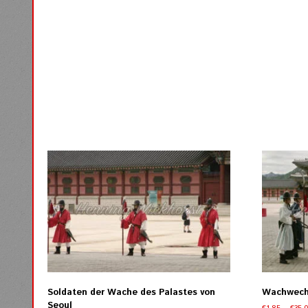
Varianten
auf.
Die
Optionen
können
auf
der
Produktseite
gewählt
werden
Soldaten der Wache des Palastes von
Wachwechs
Seoul