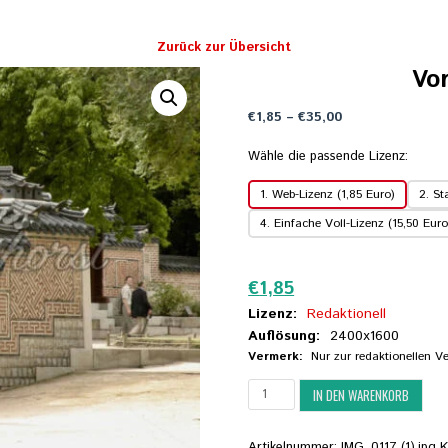
Zurück zur Übersicht
Vo
Preisspanne:
€
1,85
–
€
35,00
€1,85
bis
Wähle die passende Lizenz:
€35,00
1. Web-Lizenz (1,85 Euro)
2. St
4. Einfache Voll-Lizenz (15,50 Euro
Zurücksetzen
€
1,85
Lizenz:
Redaktionell
Auflösung:
2400x1600
Vermerk:
Nur zur redaktionellen 
Vor
IN DEN WARENKORB
den
Palastmauern
Menge
Artikelnummer:
IMG_0117 (1).jpg
K