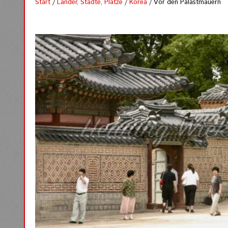
Start
/
Länder, Städte, Plätze
/
Korea
/ Vor den Palastmauern