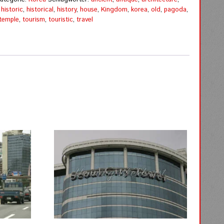
,
historic
,
historical
,
history
,
house
,
Kingdom
,
korea
,
old
,
pagoda
,
temple
,
tourism
,
touristic
,
travel