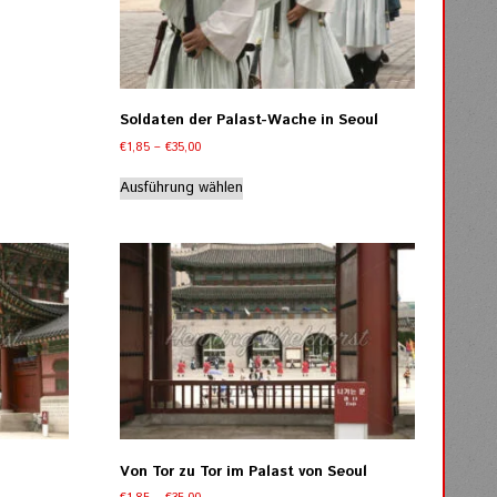
Soldaten der Palast-Wache in Seoul
Preisspanne:
€
1,85
–
€
35,00
€1,85
Dieses
bis
Ausführung wählen
Produkt
€35,00
weist
mehrere
Varianten
auf.
Die
Optionen
können
auf
der
Produktseite
gewählt
werden
Von Tor zu Tor im Palast von Seoul