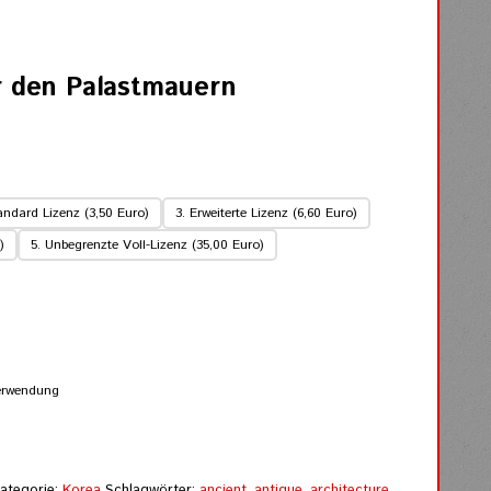
r den Palastmauern
andard Lizenz (3,50 Euro)
3. Erweiterte Lizenz (6,60 Euro)
)
5. Unbegrenzte Voll-Lizenz (35,00 Euro)
Verwendung
ategorie:
Korea
Schlagwörter:
ancient
,
antique
,
architecture
,