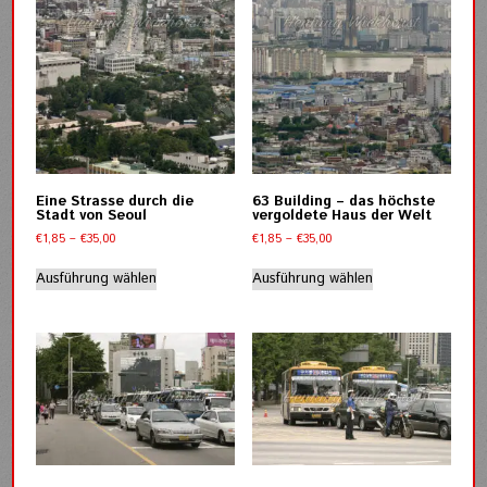
auf
der
der
Produktseite
Produktseite
gewählt
gewählt
werden
werden
Eine Strasse durch die
63 Building – das höchste
Stadt von Seoul
vergoldete Haus der Welt
Preisspanne:
Preisspanne:
€
1,85
–
€
35,00
€
1,85
–
€
35,00
€1,85
€1,85
Dieses
Dieses
bis
bis
Ausführung wählen
Ausführung wählen
Produkt
Produkt
€35,00
€35,00
weist
weist
mehrere
mehrere
Varianten
Varianten
auf.
auf.
Die
Die
Optionen
Optionen
können
können
auf
auf
der
der