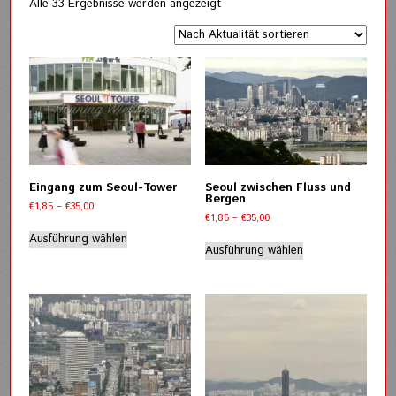
Nach
Alle 33 Ergebnisse werden angezeigt
Aktualität
sortiert
Eingang zum Seoul-Tower
Seoul zwischen Fluss und
Bergen
Preisspanne:
€
1,85
–
€
35,00
Preisspanne:
€
1,85
–
€
35,00
€1,85
Dieses
€1,85
bis
Dieses
Ausführung wählen
Produkt
bis
Ausführung wählen
€35,00
Produkt
weist
€35,00
weist
mehrere
mehrere
Varianten
Varianten
auf.
auf.
Die
Die
Optionen
Optionen
können
können
auf