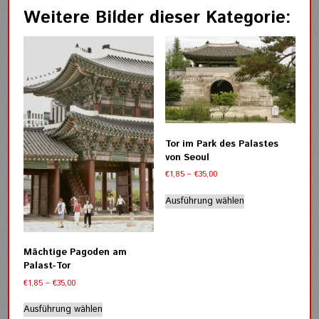
Weitere Bilder dieser Kategorie:
Tor im Park des Palastes
von Seoul
Preisspanne:
€
1,85
–
€
35,00
€1,85
Dieses
bis
Ausführung wählen
Produkt
€35,00
weist
mehrere
Varianten
Mächtige Pagoden am
auf.
Palast-Tor
Die
Preisspanne:
€
1,85
–
€
35,00
Optionen
€1,85
Dieses
können
bis
Ausführung wählen
Produkt
€35,00