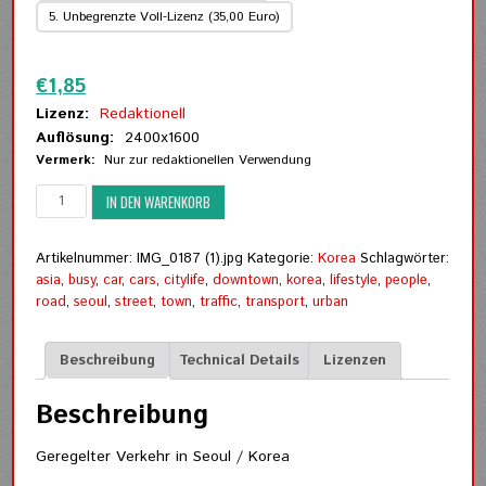
5. Unbegrenzte Voll-Lizenz (35,00 Euro)
Zurücksetzen
€
1,85
Lizenz:
Redaktionell
Auflösung:
2400x1600
Vermerk:
Nur zur redaktionellen Verwendung
Geregelter
IN DEN WARENKORB
Verkehr
in
Seoul
Artikelnummer:
IMG_0187 (1).jpg
Kategorie:
Korea
Schlagwörter:
Menge
asia
,
busy
,
car
,
cars
,
citylife
,
downtown
,
korea
,
lifestyle
,
people
,
road
,
seoul
,
street
,
town
,
traffic
,
transport
,
urban
Beschreibung
Technical Details
Lizenzen
Beschreibung
Geregelter Verkehr in Seoul / Korea