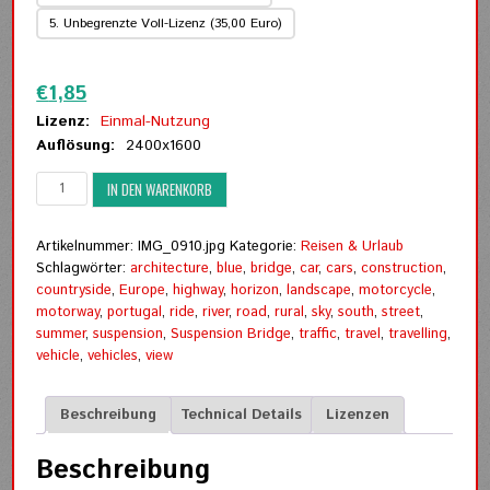
5. Unbegrenzte Voll-Lizenz (35,00 Euro)
Zurücksetzen
€
1,85
Lizenz:
Einmal-Nutzung
Auflösung:
2400x1600
Brücke
IN DEN WARENKORB
von
Spanien
nach
Artikelnummer:
IMG_0910.jpg
Kategorie:
Reisen & Urlaub
Portugal
Schlagwörter:
architecture
,
blue
,
bridge
,
car
,
cars
,
construction
,
Menge
countryside
,
Europe
,
highway
,
horizon
,
landscape
,
motorcycle
,
motorway
,
portugal
,
ride
,
river
,
road
,
rural
,
sky
,
south
,
street
,
summer
,
suspension
,
Suspension Bridge
,
traffic
,
travel
,
travelling
,
vehicle
,
vehicles
,
view
Beschreibung
Technical Details
Lizenzen
Beschreibung