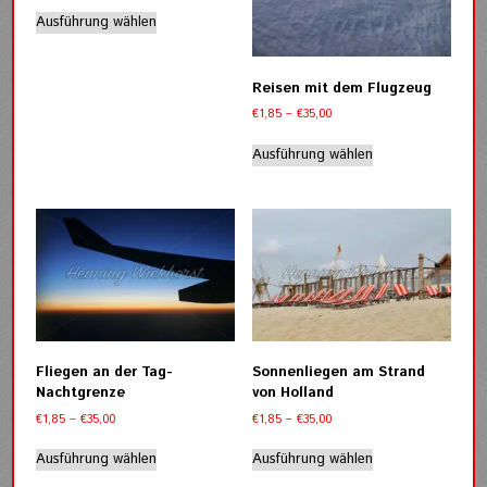
werden
werden
Dieses
bis
Ausführung wählen
Produkt
€35,00
weist
mehrere
Reisen mit dem Flugzeug
Varianten
Preisspanne:
auf.
€
1,85
–
€
35,00
€1,85
Die
Dieses
bis
Ausführung wählen
Optionen
Produkt
€35,00
können
weist
auf
mehrere
der
Varianten
Produktseite
auf.
gewählt
Die
werden
Optionen
können
auf
der
Fliegen an der Tag-
Sonnenliegen am Strand
Produktseite
Nachtgrenze
von Holland
gewählt
Preisspanne:
Preisspanne:
€
1,85
–
€
35,00
€
1,85
–
€
35,00
werden
€1,85
€1,85
Dieses
Dieses
bis
bis
Ausführung wählen
Ausführung wählen
Produkt
Produkt
€35,00
€35,00