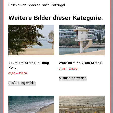
Brücke von Spanien nach Portugal
Weitere Bilder dieser Kategorie:
Baum am Strand in Hong
Wachturm Nr. 2 am Strand
Kong
Preisspanne:
€
1,85
–
€
35,00
€1,85
Preisspanne:
€
1,85
–
€
35,00
Dieses
bis
€1,85
Ausführung wählen
Dieses
Produkt
€35,00
bis
Ausführung wählen
Produkt
weist
€35,00
weist
mehrere
mehrere
Varianten
Varianten
auf.
auf.
Die
Die
Optionen