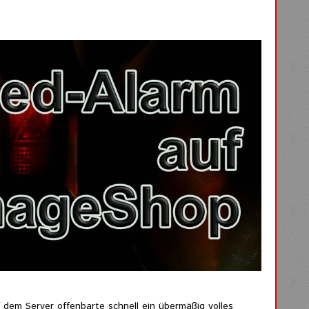
f dem Server offenbarte schnell ein übermäßig volles