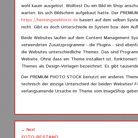
wohl kaum ausgelöst. Wolltest Du ein Bild im Shop ansch
warten, bis sich Bildschirm aufgebaut hatte. Der PRE
https://henningwiekhorst.de
basiert auf dem selben Syst
nicht. Gibt es doch Unterschiede im System bzw. dem Au
Beide Websites laufen auf dem Content Management Sys
verwendeten Zusatzprogramme - die Plugins - sind ebenfal
die Websites unterschiedliche Themes. Das sind Programm
Website. Ohne dass ein Theme installiert ist, funktionie
Themes als Design-Vorlagen bezeichnet. Es gibt tausende
Der PREMIUM PHOTO STOCK benutzt ein anderes Theme a
technisch der einzige Unterschied der beiden Websites! F
verlangsamende Ursache im Theme vom ImageShop geben
Post
← Next
FOTO-BESTAND