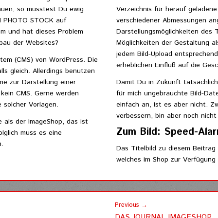
auen, so musstest Du ewig
Verzeichnis für herauf geladene
MIUM PHOTO STOCK auf
verschiedener Abmessungen ange
em und hat dieses Problem
Darstellungsmöglichkeiten des
fbau der Websites?
Möglichkeiten der Gestaltung
jedem Bild-Upload entsprechend
tem (CMS) von WordPress. Die
erheblichen Einfluß auf die Ges
ls gleich. Allerdings benutzen
e zur Darstellung einer
Damit Du in Zukunft tatsächlic
rt kein CMS. Gerne werden
für mich ungebrauchte Bild-Date
 solcher Vorlagen.
einfach an, ist es aber nicht. 
verbessern, bin aber noch nicht
ls der ImageShop, das ist
Zum Bild: Speed-Alar
olglich muss es eine
.
Das Titelbild zu diesem Beitr
welches im Shop zur Verfügung 
Previous →
DAS JOURNAL IMAGESHOP