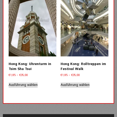
Optionen
können
auf
der
Produktseite
gewählt
werden
Hong Kong: Uhrenturm in
Hong Kong: Rolltreppen im
Tsim Sha Tsui
Festival Walk
Preisspanne:
Preisspanne:
€
1,85
–
€
35,00
€
1,85
–
€
35,00
€1,85
€1,85
Dieses
Dieses
bis
bis
Ausführung wählen
Ausführung wählen
Produkt
Produkt
€35,00
€35,00
weist
weist
mehrere
mehrere
Varianten
Varianten
auf.
auf.
Die
Die