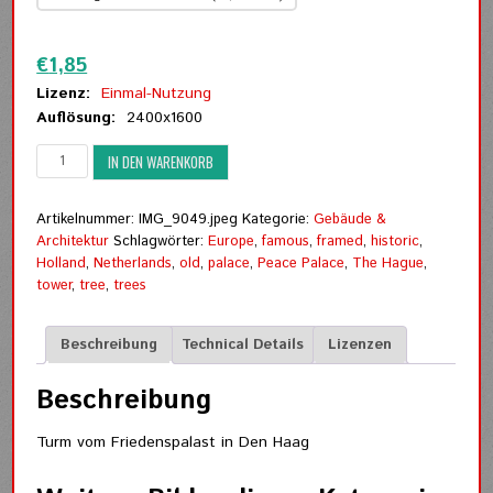
Zurücksetzen
€
1,85
Lizenz:
Einmal-Nutzung
Auflösung:
2400x1600
Turm
IN DEN WARENKORB
vom
Friedenspalast
Menge
Artikelnummer:
IMG_9049.jpeg
Kategorie:
Gebäude &
Architektur
Schlagwörter:
Europe
,
famous
,
framed
,
historic
,
Holland
,
Netherlands
,
old
,
palace
,
Peace Palace
,
The Hague
,
tower
,
tree
,
trees
Beschreibung
Technical Details
Lizenzen
Beschreibung
Turm vom Friedenspalast in Den Haag