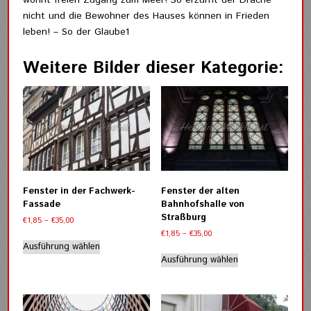
nicht und die Bewohner des Hauses können in Frieden
leben! – So der Glaube1
Weitere Bilder dieser Kategorie:
Fenster in der Fachwerk-
Fenster der alten
Fassade
Bahnhofshalle von
Straßburg
Preisspanne:
€
1,85
–
€
35,00
€1,85
Preisspanne:
€
1,85
–
€
35,00
Dieses
bis
€1,85
Ausführung wählen
Dieses
Produkt
€35,00
bis
Ausführung wählen
Produkt
weist
€35,00
weist
mehrere
mehrere
Varianten
Varianten
auf.