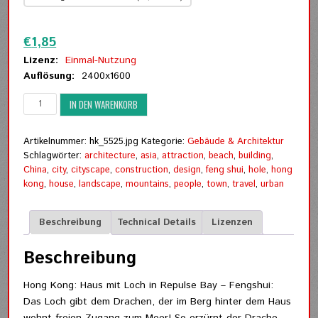
Zurücksetzen
€
1,85
Lizenz:
Einmal-Nutzung
Auflösung:
2400x1600
Hong
IN DEN WARENKORB
Kong:
Haus
mit
Artikelnummer:
hk_5525.jpg
Kategorie:
Gebäude & Architektur
Loch
Schlagwörter:
architecture
,
asia
,
attraction
,
beach
,
building
,
Menge
China
,
city
,
cityscape
,
construction
,
design
,
feng shui
,
hole
,
hong
kong
,
house
,
landscape
,
mountains
,
people
,
town
,
travel
,
urban
Beschreibung
Technical Details
Lizenzen
Beschreibung
Hong Kong: Haus mit Loch in Repulse Bay – Fengshui:
Das Loch gibt dem Drachen, der im Berg hinter dem Haus
wohnt freien Zugang zum Meer! So erzürnt der Drache