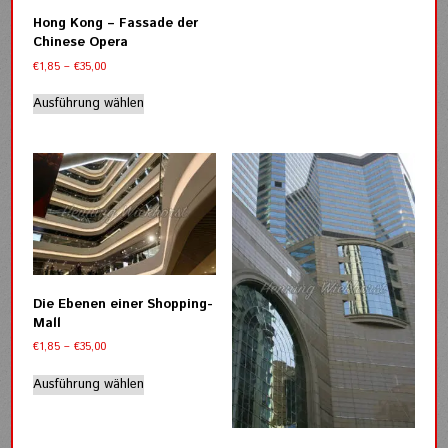
Varianten
Hong Kong – Fassade der
auf.
Chinese Opera
Die
Preisspanne:
€
1,85
–
€
35,00
Optionen
€1,85
Dieses
können
bis
Ausführung wählen
Produkt
auf
€35,00
weist
der
mehrere
Produktseite
Varianten
gewählt
auf.
werden
Die
Optionen
können
auf
der
Die Ebenen einer Shopping-
Produktseite
Mall
gewählt
Preisspanne:
€
1,85
–
€
35,00
werden
€1,85
Dieses
bis
Ausführung wählen
Produkt
€35,00
weist
mehrere