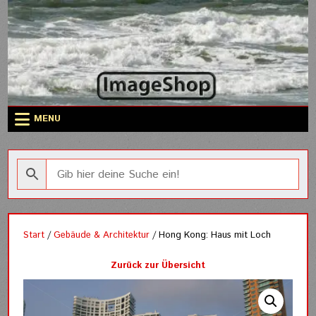
Skip
to
content
MENU
Start
/
Gebäude & Architektur
/ Hong Kong: Haus mit Loch
Zurück zur Übersicht