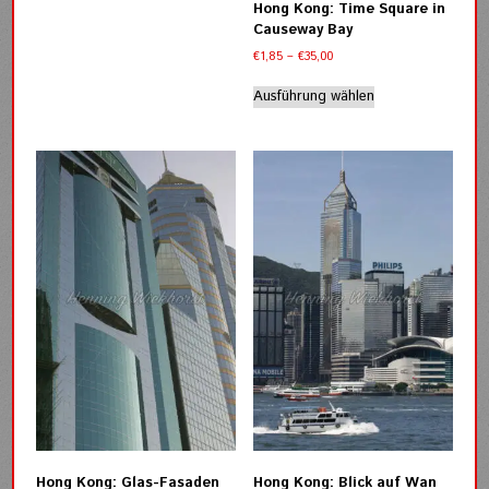
Varianten
Hong Kong: Time Square in
auf.
Causeway Bay
Die
Preisspanne:
€
1,85
–
€
35,00
Optionen
€1,85
Dieses
können
bis
Ausführung wählen
Produkt
auf
€35,00
weist
der
mehrere
Produktseite
Varianten
gewählt
auf.
werden
Die
Optionen
können
auf
der
Produktseite
gewählt
werden
Hong Kong: Glas-Fasaden
Hong Kong: Blick auf Wan