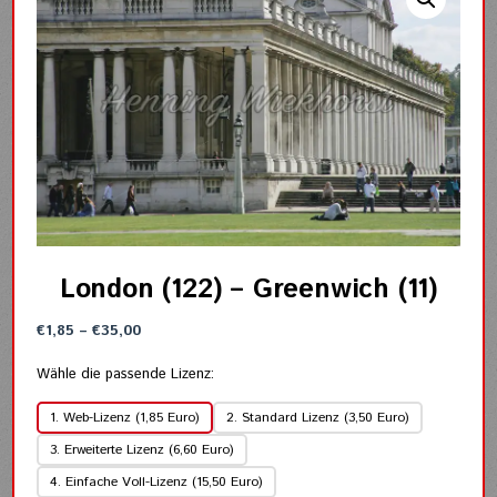
London (122) – Greenwich (11)
Preisspanne:
€
1,85
–
€
35,00
€1,85
bis
Wähle die passende Lizenz:
€35,00
1. Web-Lizenz (1,85 Euro)
2. Standard Lizenz (3,50 Euro)
3. Erweiterte Lizenz (6,60 Euro)
4. Einfache Voll-Lizenz (15,50 Euro)