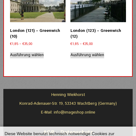
Die
Die
Optionen
Optionen
können
können
auf
auf
der
der
London (121) – Greenwich
London (123) – Greenwich
Produktseite
Produktseite
(10)
(12)
gewählt
gewählt
Preisspanne:
Preisspanne:
€
1,85
–
€
35,00
€
1,85
–
€
35,00
werden
werden
€1,85
€1,85
Dieses
Dieses
bis
bis
Ausführung wählen
Ausführung wählen
Produkt
Produkt
€35,00
€35,00
weist
weist
mehrere
mehrere
Varianten
Varianten
auf.
auf.
Die
Die
Optionen
Optionen
Henning Wiekhorst
können
können
Konrad-Adenauer-Str. 19, 53343 Wachtberg (Germany)
auf
auf
der
der
E-Mail:
info@imageshop.online
Produktseite
Produktseite
gewählt
gewählt
werden
werden
AGB
-
Datenschutz
Diese Website benutzt technisch notwendige Cookies zur