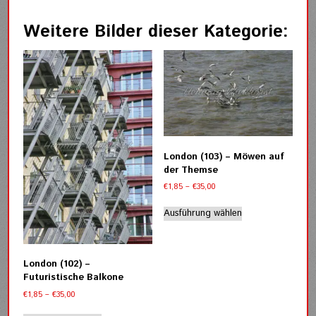
Weitere Bilder dieser Kategorie:
London (103) – Möwen auf
der Themse
Preisspanne:
€
1,85
–
€
35,00
€1,85
Dieses
bis
Ausführung wählen
Produkt
€35,00
weist
mehrere
Varianten
London (102) –
auf.
Futuristische Balkone
Die
Preisspanne:
€
1,85
–
€
35,00
Optionen
€1,85
Dieses