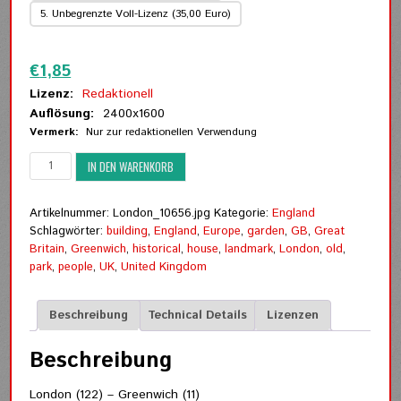
5. Unbegrenzte Voll-Lizenz (35,00 Euro)
Zurücksetzen
€
1,85
Lizenz:
Redaktionell
Auflösung:
2400x1600
Vermerk:
Nur zur redaktionellen Verwendung
London
IN DEN WARENKORB
(122)
-
Greenwich
Artikelnummer:
London_10656.jpg
Kategorie:
England
(11)
Schlagwörter:
building
,
England
,
Europe
,
garden
,
GB
,
Great
Menge
Britain
,
Greenwich
,
historical
,
house
,
landmark
,
London
,
old
,
park
,
people
,
UK
,
United Kingdom
Beschreibung
Technical Details
Lizenzen
Beschreibung
London (122) – Greenwich (11)