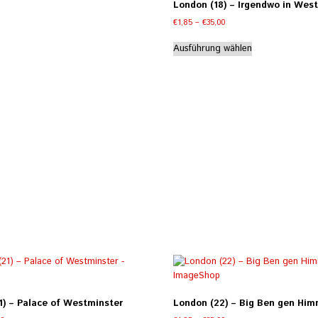
London (18) – Irgendwo in Wes
auf.
Preisspanne:
€
1,85
–
€
35,00
Die
€1,85
Dieses
Optionen
bis
Ausführung wählen
Produkt
können
€35,00
weist
auf
mehrere
der
Varianten
Produktseite
auf.
gewählt
Die
werden
Optionen
können
auf
der
Produktseite
gewählt
werden
1) – Palace of Westminster
London (22) – Big Ben gen Him