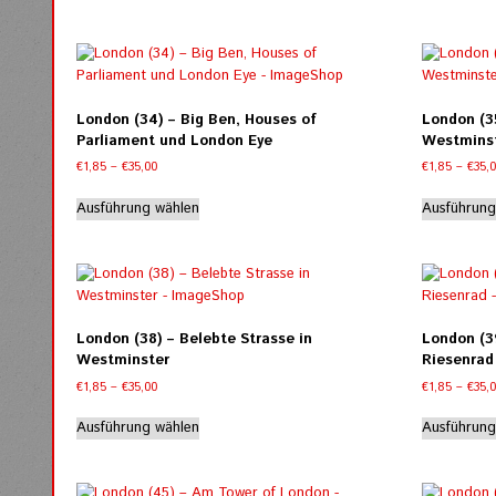
€35,00
weist
werden
mehrere
Varianten
auf.
Die
London (34) – Big Ben, Houses of
London (35
Optionen
Parliament und London Eye
Westmins
können
Preisspanne:
€
1,85
–
€
35,00
€
1,85
–
€
35,
auf
€1,85
Dieses
der
bis
Ausführung wählen
Ausführung
Produkt
Produktseite
€35,00
weist
gewählt
mehrere
werden
Varianten
auf.
Die
London (38) – Belebte Strasse in
London (3
Optionen
Westminster
Riesenrad
können
Preisspanne:
€
1,85
–
€
35,00
€
1,85
–
€
35,
auf
€1,85
Dieses
der
bis
Ausführung wählen
Ausführung
Produkt
Produktseite
€35,00
weist
gewählt
mehrere
werden