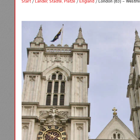
Start
/
Länder, Städte, Plätze
/
England
/ London (83) – Westmi