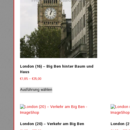
London (16) – Big Ben hinter Baum und
Haus
Preisspanne:
€
1,85
–
€
35,00
€1,85
Dieses
bis
Ausführung wählen
Produkt
€35,00
weist
mehrere
Varianten
auf.
Die
London (20) – Verkehr am Big Ben
London (2
Optionen