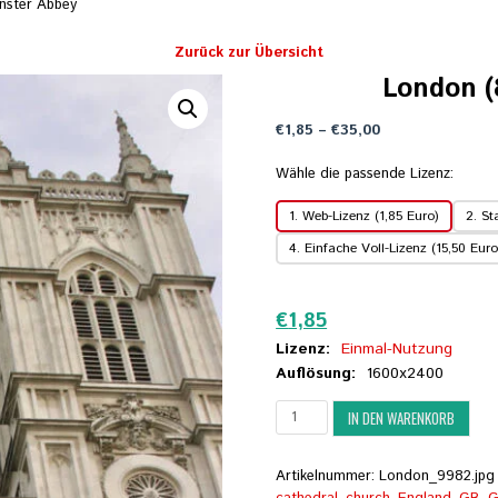
nster Abbey
Zurück zur Übersicht
London (
Preisspanne:
€
1,85
–
€
35,00
€1,85
bis
Wähle die passende Lizenz:
€35,00
1. Web-Lizenz (1,85 Euro)
2. St
4. Einfache Voll-Lizenz (15,50 Euro
Zurücksetzen
€
1,85
Lizenz:
Einmal-Nutzung
Auflösung:
1600x2400
London
IN DEN WARENKORB
(83)
-
Westminster
Artikelnummer:
London_9982.jpg