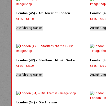
Varianten
auf.
Die
London (45) – Am Tower of London
London (4
Optionen
Preisspanne:
€
1,85
–
€
35,00
€
1,85
–
€
35,
können
€1,85
Dieses
auf
bis
Ausführung wählen
Ausführung
Produkt
der
€35,00
weist
Produktseite
mehrere
gewählt
Varianten
werden
auf.
Die
Optionen
London (47) – Stadtansicht mit Gurke
London (4
können
Preisspanne:
€
1,85
–
€
35,00
€
1,85
–
€
35,
auf
€1,85
Dieses
der
bis
Ausführung wählen
Ausführung
Produkt
Produktseite
€35,00
weist
gewählt
mehrere
werden
Varianten
auf.
Die
London (54) – Die Themse
Optionen