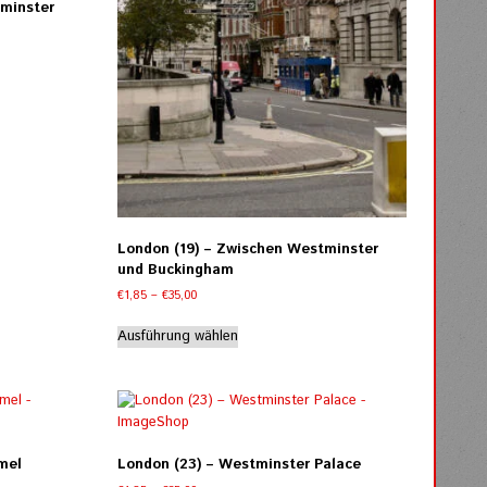
tminster
London (19) – Zwischen Westminster
und Buckingham
Preisspanne:
€
1,85
–
€
35,00
€1,85
Dieses
bis
Ausführung wählen
Produkt
€35,00
weist
mehrere
Varianten
auf.
Die
mel
London (23) – Westminster Palace
Optionen