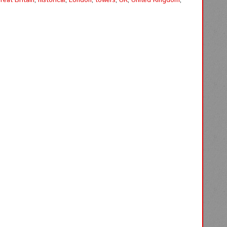
reat Britain
,
historical
,
London
,
towers
,
UK
,
United Kingdom
,