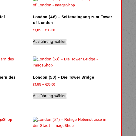
Varianten
auf.
Die
ial
London (46) – Seiteneingang zum Tower
Optionen
of London
können
Preisspanne:
€
1,85
–
€
35,00
auf
€1,85
Dieses
der
bis
Ausführung wählen
Produkt
Produktseite
€35,00
weist
gewählt
mehrere
werden
Varianten
auf.
Die
uern des
London (53) – Die Tower Bridge
Optionen
Preisspanne:
€
1,85
–
€
35,00
können
€1,85
Dieses
auf
bis
Ausführung wählen
Produkt
der
€35,00
weist
Produktseite
mehrere
gewählt
Varianten
werden
auf.
Die
Optionen