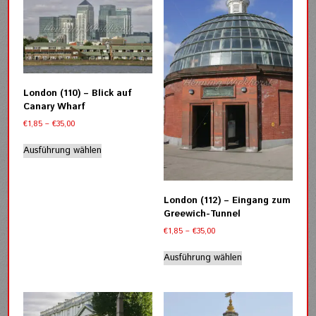
gewählt
auf.
werden
Die
Optionen
können
auf
der
London (110) – Blick auf
Produktseite
Canary Wharf
gewählt
Preisspanne:
€
1,85
–
€
35,00
werden
€1,85
Dieses
bis
Ausführung wählen
Produkt
€35,00
weist
mehrere
Varianten
London (112) – Eingang zum
auf.
Greewich-Tunnel
Die
Preisspanne:
€
1,85
–
€
35,00
Optionen
€1,85
Dieses
können
bis
Ausführung wählen
Produkt
auf
€35,00
weist
der
mehrere
Produktseite
Varianten
gewählt