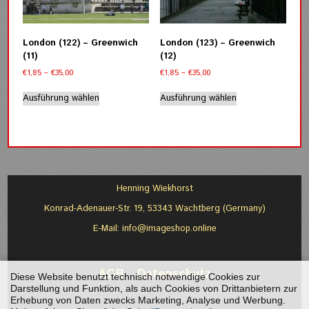
können
auf
der
London (122) – Greenwich
London (123) – Greenwich
Produktseite
(11)
(12)
gewählt
Preisspanne:
Preisspanne:
€
1,85
–
€
35,00
€
1,85
–
€
35,00
werden
€1,85
€1,85
Dieses
Dieses
bis
bis
Ausführung wählen
Ausführung wählen
Produkt
Produkt
€35,00
€35,00
weist
weist
mehrere
mehrere
Varianten
Varianten
auf.
auf.
Die
Die
Optionen
Optionen
Henning Wiekhorst
können
können
Konrad-Adenauer-Str. 19, 53343 Wachtberg (Germany)
auf
auf
der
der
E-Mail:
info@imageshop.online
Produktseite
Produktseite
gewählt
gewählt
werden
werden
AGB
-
Datenschutz
Diese Website benutzt technisch notwendige Cookies zur
Darstellung und Funktion, als auch Cookies von Drittanbietern zur
Erhebung von Daten zwecks Marketing, Analyse und Werbung.