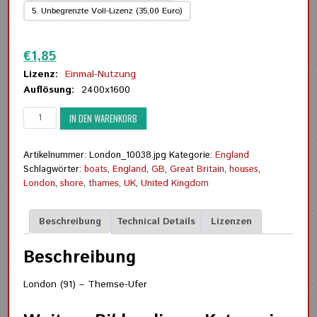
5. Unbegrenzte Voll-Lizenz (35,00 Euro)
Zurücksetzen
€
1,85
Lizenz:
Einmal-Nutzung
Auflösung:
2400x1600
London
IN DEN WARENKORB
(91)
-
Themse-
Artikelnummer:
London_10038.jpg
Kategorie:
England
Ufer
Schlagwörter:
boats
,
England
,
GB
,
Great Britain
,
houses
,
Menge
London
,
shore
,
thames
,
UK
,
United Kingdom
Beschreibung
Technical Details
Lizenzen
Beschreibung
London (91) – Themse-Ufer