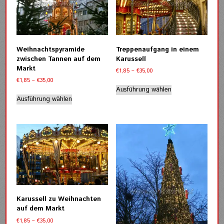
Weihnachtspyramide
Treppenaufgang in einem
zwischen Tannen auf dem
Karussell
Markt
Preisspanne:
€
1,85
–
€
35,00
€1,85
Preisspanne:
€
1,85
–
€
35,00
Dieses
bis
€1,85
Ausführung wählen
Dieses
Produkt
€35,00
bis
Ausführung wählen
Produkt
weist
€35,00
weist
mehrere
mehrere
Varianten
Varianten
auf.
auf.
Die
Die
Optionen
Optionen
können
können
auf
auf
der
der
Produktseite
Karussell zu Weihnachten
Produktseite
gewählt
auf dem Markt
gewählt
werden
Preisspanne:
€
1,85
–
€
35,00
werden