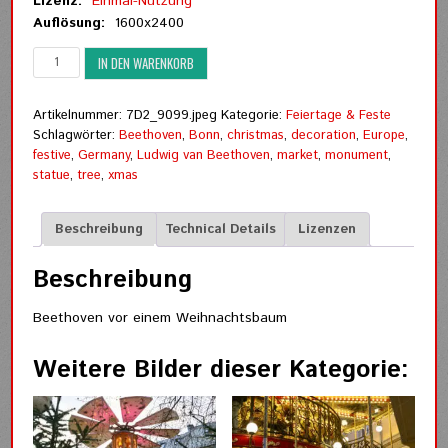
Lizenz:
Einmal-Nutzung
Auflösung:
1600x2400
Beethoven
IN DEN WARENKORB
vor
einem
Weihnachtsbaum
Artikelnummer:
7D2_9099.jpeg
Kategorie:
Feiertage & Feste
Menge
Schlagwörter:
Beethoven
,
Bonn
,
christmas
,
decoration
,
Europe
,
festive
,
Germany
,
Ludwig van Beethoven
,
market
,
monument
,
statue
,
tree
,
xmas
Beschreibung
Technical Details
Lizenzen
Beschreibung
Beethoven vor einem Weihnachtsbaum
Weitere Bilder dieser Kategorie: