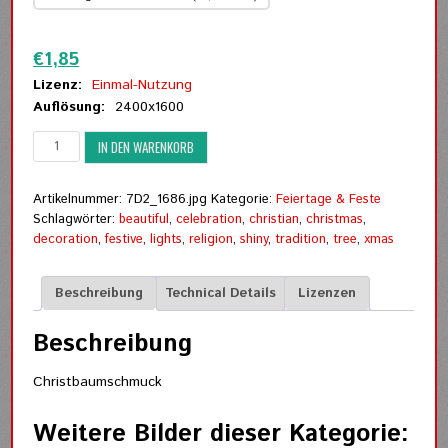
Zurücksetzen
€
1,85
Lizenz:
Einmal-Nutzung
Auflösung:
2400x1600
Christbaumschmuck
IN DEN WARENKORB
Menge
Artikelnummer:
7D2_1686.jpg
Kategorie:
Feiertage & Feste
Schlagwörter:
beautiful
,
celebration
,
christian
,
christmas
,
decoration
,
festive
,
lights
,
religion
,
shiny
,
tradition
,
tree
,
xmas
Beschreibung
Technical Details
Lizenzen
Beschreibung
Christbaumschmuck
Weitere Bilder dieser Kategorie: