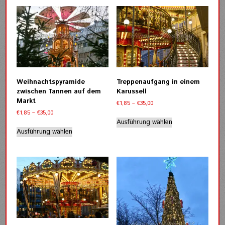
Weihnachtspyramide
Treppenaufgang in einem
zwischen Tannen auf dem
Karussell
Markt
Preisspanne:
€
1,85
–
€
35,00
€1,85
Preisspanne:
€
1,85
–
€
35,00
Dieses
bis
€1,85
Ausführung wählen
Dieses
Produkt
€35,00
bis
Ausführung wählen
Produkt
weist
€35,00
weist
mehrere
mehrere
Varianten
Varianten
auf.
auf.
Die
Die
Optionen
Optionen
können
können
auf
auf
der