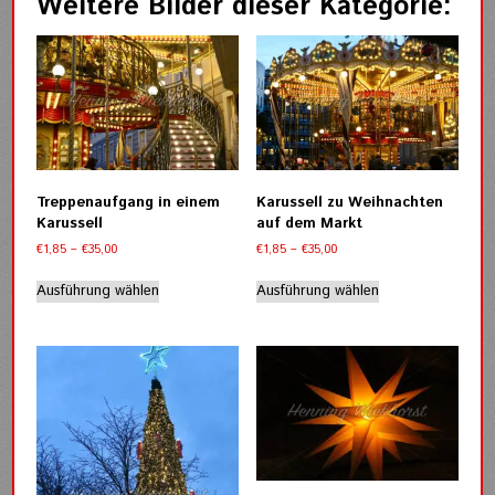
Weitere Bilder dieser Kategorie:
Treppenaufgang in einem
Karussell zu Weihnachten
Karussell
auf dem Markt
Preisspanne:
Preisspanne:
€
1,85
–
€
35,00
€
1,85
–
€
35,00
€1,85
€1,85
Dieses
Dieses
bis
bis
Ausführung wählen
Ausführung wählen
Produkt
Produkt
€35,00
€35,00
weist
weist
mehrere
mehrere
Varianten
Varianten
auf.
auf.
Die
Die
Optionen
Optionen
können
können
auf
auf