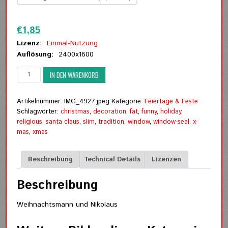
Zurücksetzen
€
1,85
Lizenz:
Einmal-Nutzung
Auflösung:
2400x1600
Weihnachtsmann
IN DEN WARENKORB
und
Nikolaus
Menge
Artikelnummer:
IMG_4927.jpeg
Kategorie:
Feiertage & Feste
Schlagwörter:
christmas
,
decoration
,
fat
,
funny
,
holiday
,
religious
,
santa claus
,
slim
,
tradition
,
window
,
window-seal
,
x-
mas
,
xmas
Beschreibung
Technical Details
Lizenzen
Beschreibung
Weihnachtsmann und Nikolaus