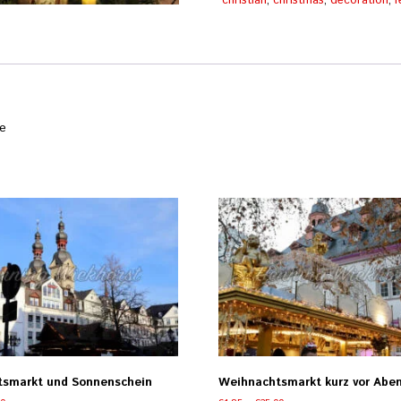
christian
,
christmas
,
decoration
,
f
e
smarkt und Sonnenschein
Weihnachtsmarkt kurz vor Abe