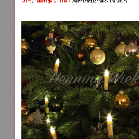
Start
/
Feiertage & Feste
/ Weihnachtsschmuck am Baum