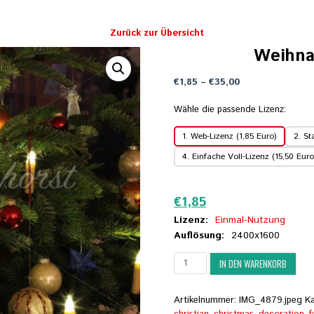
Zurück zur Übersicht
Weihna
Preisspanne:
€
1,85
–
€
35,00
€1,85
bis
Wähle die passende Lizenz:
€35,00
1. Web-Lizenz (1,85 Euro)
2. St
4. Einfache Voll-Lizenz (15,50 Euro
Zurücksetzen
€
1,85
Lizenz:
Einmal-Nutzung
Auflösung:
2400x1600
Weihnachtsschmuck
IN DEN WARENKORB
am
Baum
Menge
Artikelnummer:
IMG_4879.jpeg
K