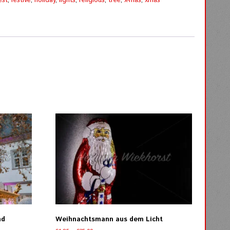
est
,
festive
,
holiday
,
lights
,
religious
,
tree
,
x-mas
,
xmas
nd
Weihnachtsmann aus dem Licht