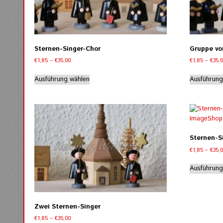
Sternen-Singer-Chor
Gruppe vo
Preisspanne:
€
1,85
–
€
35,00
€
1,85
–
€
35,
€1,85
Dieses
bis
Ausführung wählen
Ausführung
Produkt
€35,00
weist
mehrere
Varianten
auf.
Die
Sternen-Si
Optionen
€
1,85
–
€
35,
können
auf
Ausführung
der
Produktseite
gewählt
werden
Zwei Sternen-Singer
Preisspanne:
€
1,85
–
€
35,00