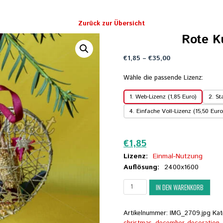
Zurück zur Übersicht
Rote K
Preisspanne:
€
1,85
–
€
35,00
€1,85
bis
Wähle die passende Lizenz:
€35,00
1. Web-Lizenz (1,85 Euro)
2. St
4. Einfache Voll-Lizenz (15,50 Euro
Zurücksetzen
€
1,85
Lizenz:
Einmal-Nutzung
Auflösung:
2400x1600
Rote
IN DEN WARENKORB
Kugeln,
Sterne
und
Artikelnummer:
IMG_2709.jpg
Kat