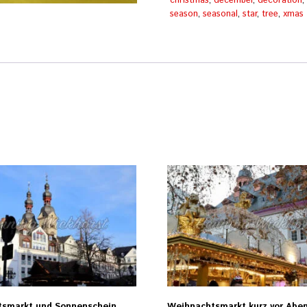
Herz
christmas
,
december
,
decoration
Menge
season
,
seasonal
,
star
,
tree
,
xmas
smarkt und Sonnenschein
Weihnachtsmarkt kurz vor Abe