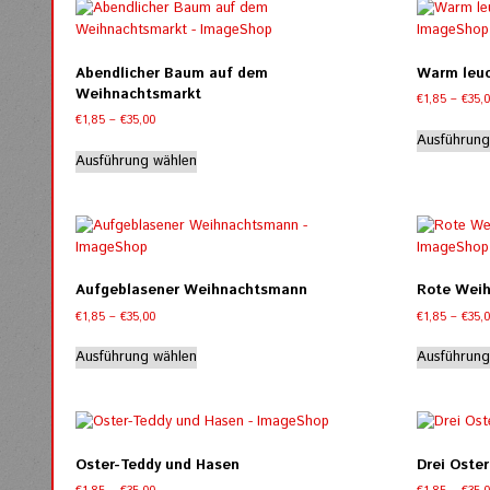
auf.
Die
Optionen
Abendlicher Baum auf dem
Warm leuc
können
Weihnachtsmarkt
€
1,85
–
€
35,
auf
Preisspanne:
€
1,85
–
€
35,00
der
€1,85
Ausführung
Dieses
Produktseite
bis
Ausführung wählen
Produkt
gewählt
€35,00
weist
werden
mehrere
Varianten
auf.
Die
Aufgeblasener Weihnachtsmann
Rote Weih
Optionen
Preisspanne:
€
1,85
–
€
35,00
€
1,85
–
€
35,
können
€1,85
Dieses
auf
bis
Ausführung wählen
Ausführung
Produkt
der
€35,00
weist
Produktseite
mehrere
gewählt
Varianten
werden
auf.
Oster-Teddy und Hasen
Drei Oste
Die