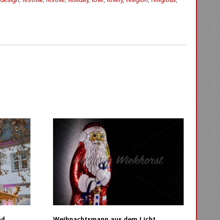
,
design
,
festival
,
festive
,
holiday
,
love
,
lovely
,
religion
,
religious
,
nd
Weihnachtsmann aus dem Licht