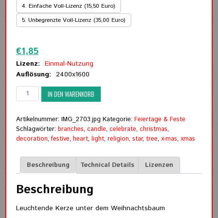
4. Einfache Voll-Lizenz (15,50 Euro)
5. Unbegrenzte Voll-Lizenz (35,00 Euro)
Zurücksetzen
€
1,85
Lizenz:
Einmal-Nutzung
Auflösung:
2400x1600
Leuchtende
IN DEN WARENKORB
Kerze
unter
dem
Artikelnummer:
IMG_2703.jpg
Kategorie:
Feiertage & Feste
Weihnachtsbaum
Schlagwörter:
branches
,
candle
,
celebrate
,
christmas
,
Menge
decoration
,
festive
,
heart
,
light
,
religion
,
star
,
tree
,
x-mas
,
xmas
Beschreibung
Technical Details
Lizenzen
Beschreibung
Leuchtende Kerze unter dem Weihnachtsbaum