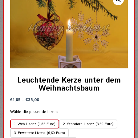
Leuchtende Kerze unter dem
Weihnachtsbaum
Preisspanne:
€
1,85
–
€
35,00
€1,85
bis
Wähle die passende Lizenz:
€35,00
1. Web-Lizenz (1,85 Euro)
2. Standard Lizenz (3,50 Euro)
3. Erweiterte Lizenz (6,60 Euro)