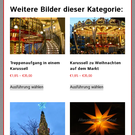
Weitere Bilder dieser Kategorie:
Treppenaufgang in einem
Karussell zu Weihnachten
Karussell
auf dem Markt
Preisspanne:
Preisspanne:
€
1,85
–
€
35,00
€
1,85
–
€
35,00
€1,85
€1,85
Dieses
Dieses
bis
bis
Ausführung wählen
Ausführung wählen
Produkt
Produkt
€35,00
€35,00
weist
weist
mehrere
mehrere
Varianten
Varianten
auf.
auf.
Die
Die
Optionen
Optionen
können
können