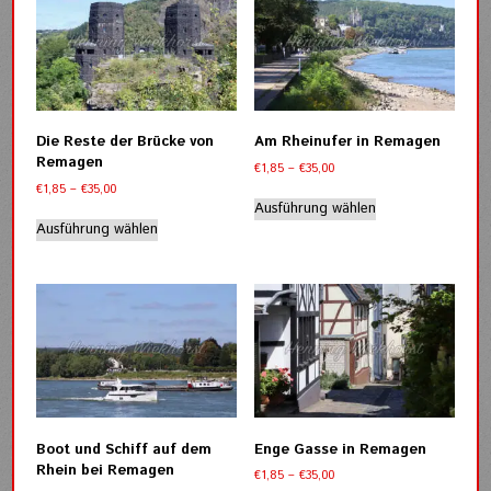
auf.
auf.
Die
Die
Optionen
Optionen
können
können
auf
auf
der
der
Die Reste der Brücke von
Am Rheinufer in Remagen
Produktseite
Produktseite
Remagen
Preisspanne:
€
1,85
–
€
35,00
gewählt
gewählt
€1,85
Preisspanne:
€
1,85
–
€
35,00
werden
werden
Dieses
bis
€1,85
Ausführung wählen
Dieses
Produkt
€35,00
bis
Ausführung wählen
Produkt
weist
€35,00
weist
mehrere
mehrere
Varianten
Varianten
auf.
auf.
Die
Die
Optionen
Optionen
können
können
auf
auf
der
der
Produktseite
Boot und Schiff auf dem
Enge Gasse in Remagen
Produktseite
gewählt
Rhein bei Remagen
Preisspanne:
€
1,85
–
€
35,00
gewählt
werden