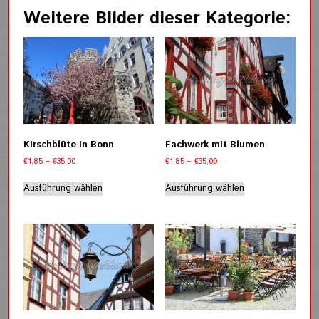
Weitere Bilder dieser Kategorie:
Kirschblüte in Bonn
Fachwerk mit Blumen
Preisspanne:
Preisspanne:
€
1,85
–
€
35,00
€
1,85
–
€
35,00
€1,85
€1,85
Dieses
Dieses
bis
bis
Ausführung wählen
Ausführung wählen
Produkt
Produkt
€35,00
€35,00
weist
weist
mehrere
mehrere
Varianten
Varianten
auf.
auf.
Die
Die
Optionen
Optionen
können
können
auf
auf