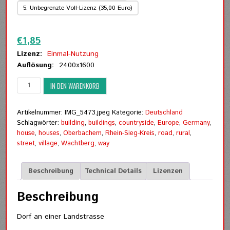
5. Unbegrenzte Voll-Lizenz (35,00 Euro)
Zurücksetzen
€
1,85
Lizenz:
Einmal-Nutzung
Auflösung:
2400x1600
Dorf
IN DEN WARENKORB
an
einer
Landstrasse
Artikelnummer:
IMG_5473.jpeg
Kategorie:
Deutschland
Menge
Schlagwörter:
building
,
buildings
,
countryside
,
Europe
,
Germany
,
house
,
houses
,
Oberbachem
,
Rhein-Sieg-Kreis
,
road
,
rural
,
street
,
village
,
Wachtberg
,
way
Beschreibung
Technical Details
Lizenzen
Beschreibung
Dorf an einer Landstrasse