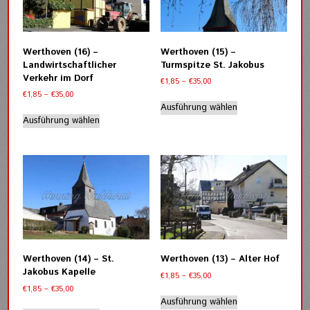
Optionen
Optionen
können
können
auf
auf
der
der
Werthoven (16) –
Werthoven (15) –
Produktseite
Produktseite
Landwirtschaftlicher
Turmspitze St. Jakobus
gewählt
gewählt
Verkehr im Dorf
Preisspanne:
€
1,85
–
€
35,00
werden
werden
€1,85
Preisspanne:
€
1,85
–
€
35,00
Dieses
bis
€1,85
Ausführung wählen
Dieses
Produkt
€35,00
bis
Ausführung wählen
Produkt
weist
€35,00
weist
mehrere
mehrere
Varianten
Varianten
auf.
auf.
Die
Die
Optionen
Optionen
können
können
auf
auf
der
der
Produktseite
Werthoven (14) – St.
Werthoven (13) – Alter Hof
Produktseite
gewählt
Jakobus Kapelle
Preisspanne:
€
1,85
–
€
35,00
gewählt
werden
€1,85
Preisspanne:
€
1,85
–
€
35,00
werden
Dieses
bis
€1,85
Ausführung wählen
Dieses
Produkt