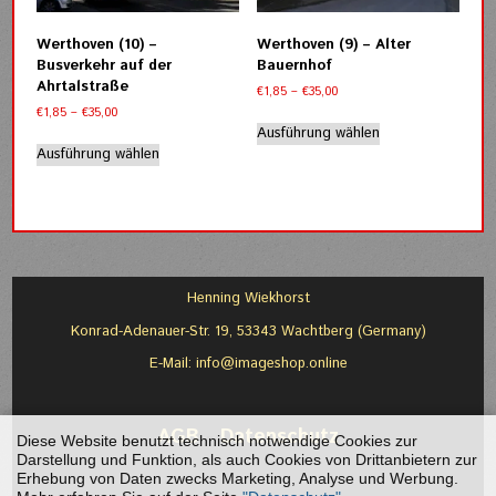
auf
auf
der
der
Werthoven (10) –
Werthoven (9) – Alter
Produktseite
Produktseite
Busverkehr auf der
Bauernhof
gewählt
gewählt
Ahrtalstraße
Preisspanne:
€
1,85
–
€
35,00
werden
werden
€1,85
Preisspanne:
€
1,85
–
€
35,00
Dieses
bis
€1,85
Ausführung wählen
Dieses
Produkt
€35,00
bis
Ausführung wählen
Produkt
weist
€35,00
weist
mehrere
mehrere
Varianten
Varianten
auf.
auf.
Die
Die
Optionen
Optionen
können
Henning Wiekhorst
können
auf
Konrad-Adenauer-Str. 19, 53343 Wachtberg (Germany)
auf
der
der
Produktseite
E-Mail:
info@imageshop.online
Produktseite
gewählt
gewählt
werden
werden
AGB
-
Datenschutz
Diese Website benutzt technisch notwendige Cookies zur
Darstellung und Funktion, als auch Cookies von Drittanbietern zur
Erhebung von Daten zwecks Marketing, Analyse und Werbung.