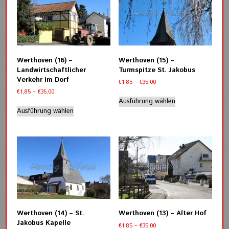
auf.
auf.
Die
Die
Optionen
Optionen
können
können
auf
auf
der
der
Werthoven (16) –
Werthoven (15) –
Produktseite
Produktseite
Landwirtschaftlicher
Turmspitze St. Jakobus
gewählt
gewählt
Verkehr im Dorf
Preisspanne:
€
1,85
–
€
35,00
werden
werden
€1,85
Preisspanne:
€
1,85
–
€
35,00
Dieses
bis
€1,85
Ausführung wählen
Dieses
Produkt
€35,00
bis
Ausführung wählen
Produkt
weist
€35,00
weist
mehrere
mehrere
Varianten
Varianten
auf.
auf.
Die
Die
Optionen
Optionen
können
können
auf
auf
der
der
Produktseite
Werthoven (14) – St.
Werthoven (13) – Alter Hof
Produktseite
gewählt
Jakobus Kapelle
Preisspanne:
€
1,85
–
€
35,00
gewählt
werden