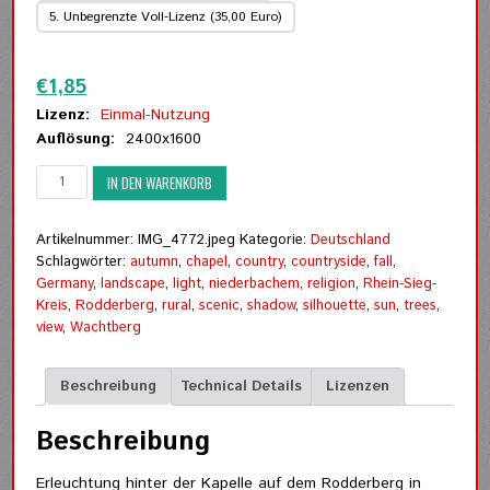
5. Unbegrenzte Voll-Lizenz (35,00 Euro)
Zurücksetzen
€
1,85
Lizenz:
Einmal-Nutzung
Auflösung:
2400x1600
Erleuchtung
IN DEN WARENKORB
hinter
der
Kapelle
Artikelnummer:
IMG_4772.jpeg
Kategorie:
Deutschland
Menge
Schlagwörter:
autumn
,
chapel
,
country
,
countryside
,
fall
,
Germany
,
landscape
,
light
,
niederbachem
,
religion
,
Rhein-Sieg-
Kreis
,
Rodderberg
,
rural
,
scenic
,
shadow
,
silhouette
,
sun
,
trees
,
view
,
Wachtberg
Beschreibung
Technical Details
Lizenzen
Beschreibung
Erleuchtung hinter der Kapelle auf dem Rodderberg in