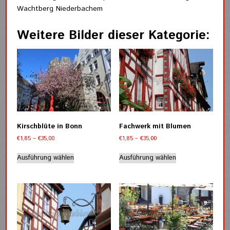
Wachtberg Niederbachem
Weitere Bilder dieser Kategorie:
Kirschblüte in Bonn
Fachwerk mit Blumen
Preisspanne:
Preisspanne:
€
1,85
–
€
35,00
€
1,85
–
€
35,00
€1,85
€1,85
Dieses
Dieses
bis
bis
Ausführung wählen
Ausführung wählen
Produkt
Produkt
€35,00
€35,00
weist
weist
mehrere
mehrere
Varianten
Varianten
auf.
auf.
Die
Die
Optionen
Optionen