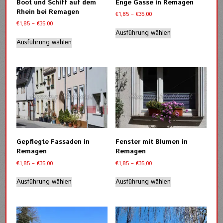
Boot und Schiff auf dem
Enge Gasse in Remagen
Produktseite
gewählt
Rhein bei Remagen
Preisspanne:
€
1,85
–
€
35,00
gewählt
werden
€1,85
Preisspanne:
€
1,85
–
€
35,00
werden
Dieses
bis
€1,85
Ausführung wählen
Dieses
Produkt
€35,00
bis
Ausführung wählen
Produkt
weist
€35,00
weist
mehrere
mehrere
Varianten
Varianten
auf.
auf.
Die
Die
Optionen
Optionen
können
können
auf
auf
der
der
Produktseite
Gepflegte Fassaden in
Fenster mit Blumen in
Produktseite
gewählt
Remagen
Remagen
gewählt
werden
Preisspanne:
Preisspanne:
€
1,85
–
€
35,00
€
1,85
–
€
35,00
werden
€1,85
€1,85
Dieses
Dieses
bis
bis
Ausführung wählen
Ausführung wählen
Produkt
Produkt
€35,00
€35,00
weist
weist
mehrere
mehrere
Varianten
Varianten