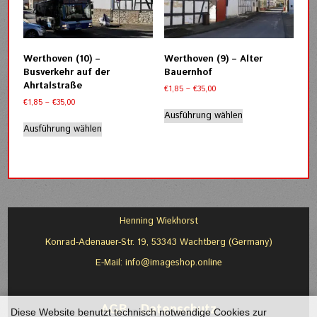
Optionen
Optionen
können
können
auf
auf
der
der
Werthoven (10) –
Werthoven (9) – Alter
Produktseite
Produktseite
Busverkehr auf der
Bauernhof
gewählt
gewählt
Ahrtalstraße
Preisspanne:
€
1,85
–
€
35,00
werden
werden
€1,85
Preisspanne:
€
1,85
–
€
35,00
Dieses
bis
€1,85
Ausführung wählen
Dieses
Produkt
€35,00
bis
Ausführung wählen
Produkt
weist
€35,00
weist
mehrere
mehrere
Varianten
Varianten
auf.
auf.
Die
Die
Optionen
Optionen
können
Henning Wiekhorst
können
auf
Konrad-Adenauer-Str. 19, 53343 Wachtberg (Germany)
auf
der
der
Produktseite
E-Mail:
info@imageshop.online
Produktseite
gewählt
gewählt
werden
werden
AGB
-
Datenschutz
Diese Website benutzt technisch notwendige Cookies zur