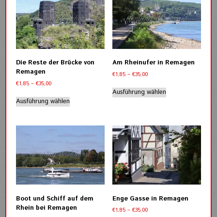
auf.
auf.
Die
Die
Optionen
Optionen
können
können
auf
auf
der
der
Die Reste der Brücke von
Am Rheinufer in Remagen
Produktseite
Produktseite
Remagen
Preisspanne:
€
1,85
–
€
35,00
gewählt
gewählt
€1,85
Preisspanne:
€
1,85
–
€
35,00
werden
werden
Dieses
bis
€1,85
Ausführung wählen
Dieses
Produkt
€35,00
bis
Ausführung wählen
Produkt
weist
€35,00
weist
mehrere
mehrere
Varianten
Varianten
auf.
auf.
Die
Die
Optionen
Optionen
können
können
auf
auf
der
der
Produktseite
Boot und Schiff auf dem
Enge Gasse in Remagen
Produktseite
gewählt
Rhein bei Remagen
Preisspanne:
€
1,85
–
€
35,00
gewählt
werden