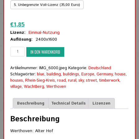
5. Unbegrenzte Voll-Lizenz (35,00 Euro)
Zurücksetzen
€
1,85
Lizenz:
Einmal-Nutzung
Auflösung:
2400x1600
Werthoven
IN DEN WARENKORB
(13)
-
Alter
Artikelnummer:
IMG_6000.jpeg
Kategorie:
Deutschland
Hof
Schlagwörter:
blue
,
building
,
buildings
,
Europe
,
Germany
,
house
,
Menge
houses
,
Rhein-Sieg-Kreis
,
road
,
rural
,
sky
,
street
,
timberwork
,
village
,
Wachtberg
,
Werthoven
Beschreibung
Technical Details
Lizenzen
Beschreibung
Werthoven: Alter Hof