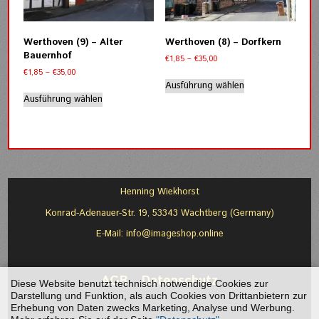
können
auf
auf
der
der
Produktseite
Werthoven (9) – Alter
Werthoven (8) – Dorfkern
Produktseite
gewählt
Bauernhof
Preisspanne:
€
1,85
–
€
35,00
gewählt
werden
€1,85
Preisspanne:
€
1,85
–
€
35,00
werden
Dieses
bis
€1,85
Ausführung wählen
Dieses
Produkt
€35,00
bis
Ausführung wählen
Produkt
weist
€35,00
weist
mehrere
mehrere
Varianten
Varianten
auf.
auf.
Die
Die
Optionen
Optionen
können
Henning Wiekhorst
können
auf
Konrad-Adenauer-Str. 19, 53343 Wachtberg (Germany)
auf
der
der
Produktseite
E-Mail:
info@imageshop.online
Produktseite
gewählt
gewählt
werden
werden
AGB
-
Datenschutz
Diese Website benutzt technisch notwendige Cookies zur
Darstellung und Funktion, als auch Cookies von Drittanbietern zur
Erhebung von Daten zwecks Marketing, Analyse und Werbung.