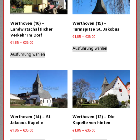
Optionen
Optionen
können
können
auf
auf
der
der
Werthoven (16) –
Werthoven (15) –
Produktseite
Produktseite
Landwirtschaftlicher
Turmspitze St. Jakobus
gewählt
gewählt
Verkehr im Dorf
Preisspanne:
€
1,85
–
€
35,00
werden
werden
€1,85
Preisspanne:
€
1,85
–
€
35,00
Dieses
bis
€1,85
Ausführung wählen
Dieses
Produkt
€35,00
bis
Ausführung wählen
Produkt
weist
€35,00
weist
mehrere
mehrere
Varianten
Varianten
auf.
auf.
Die
Die
Optionen
Optionen
können
können
auf
auf
der
der
Produktseite
Werthoven (14) – St.
Werthoven (12) – Die
Produktseite
gewählt
Jakobus Kapelle
Kapelle von hinten
gewählt
werden
Preisspanne:
Preisspanne:
€
1,85
–
€
35,00
€
1,85
–
€
35,00
werden
€1,85
€1,85
Dieses
Dieses