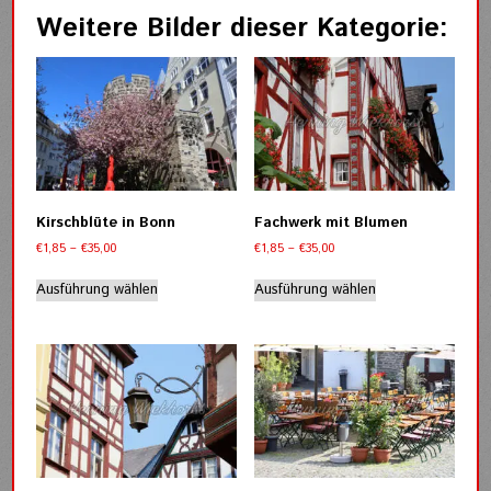
Weitere Bilder dieser Kategorie:
Kirschblüte in Bonn
Fachwerk mit Blumen
Preisspanne:
Preisspanne:
€
1,85
–
€
35,00
€
1,85
–
€
35,00
€1,85
€1,85
Dieses
Dieses
bis
bis
Ausführung wählen
Ausführung wählen
Produkt
Produkt
€35,00
€35,00
weist
weist
mehrere
mehrere
Varianten
Varianten
auf.
auf.
Die
Die
Optionen
Optionen
können
können
auf
auf