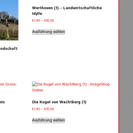
gewählt
Werthoven (1) – Landwirtschaftliche
werden
Idylle
Preisspanne:
€
1,85
–
€
35,00
€1,85
Dieses
bis
Ausführung wählen
Produkt
€35,00
weist
mehrere
andschaft
Varianten
auf.
Die
Optionen
können
auf
der
Produktseite
gewählt
ein
Die Kugel von Wachtberg (1)
werden
Preisspanne:
€
1,85
–
€
35,00
€1,85
Dieses
bis
Ausführung wählen
Produkt
€35,00
weist