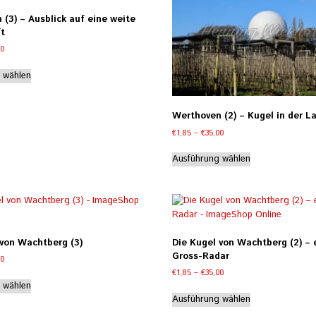
Die
werden
(3) – Ausblick auf eine weite
Optionen
t
können
Preisspanne:
00
auf
€1,85
Dieses
der
bis
 wählen
Produkt
Produktseite
€35,00
weist
gewählt
mehrere
werden
Werthoven (2) – Kugel in der L
Varianten
Preisspanne:
€
1,85
–
€
35,00
auf.
€1,85
Dieses
Die
bis
Ausführung wählen
Produkt
Optionen
€35,00
weist
können
mehrere
auf
Varianten
der
auf.
Produktseite
Die
gewählt
 von Wachtberg (3)
Die Kugel von Wachtberg (2) – 
Optionen
werden
Gross-Radar
Preisspanne:
00
können
€1,85
Preisspanne:
€
1,85
–
€
35,00
Dieses
auf
bis
€1,85
 wählen
Dieses
Produkt
der
€35,00
bis
Ausführung wählen
Produkt
weist
Produktseite
€35,00