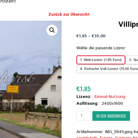
orfzufahrt
Zurück zur Übersicht
Villip
Preisspanne:
€
1,85
–
€
35,00
€1,85
bis
Wähle die passende Lizenz:
€35,00
1. Web-Lizenz (1,85 Euro)
2. St
4. Einfache Voll-Lizenz (15,50 Euro
Zurücksetzen
€
1,85
Lizenz:
Einmal-Nutzung
Auflösung:
2400x1600
Villiprott
IN DEN WARENKORB
(17)
-
Dorfzufahrt
Artikelnummer:
IMG_5849.jpeg
Ka