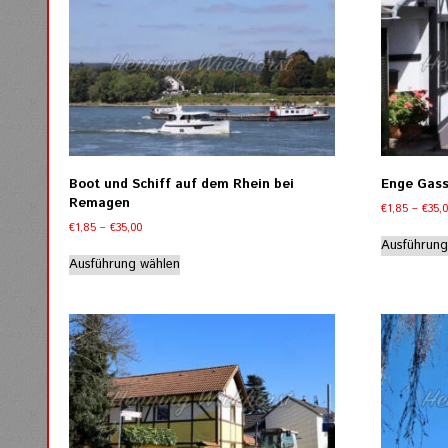
auf.
Die
Optionen
können
auf
der
Produktseite
gewählt
werden
Boot und Schiff auf dem Rhein bei
Enge Gas
Remagen
€
1,85
–
€
35,
Preisspanne:
€
1,85
–
€
35,00
€1,85
Ausführung
Dieses
bis
Ausführung wählen
Produkt
€35,00
weist
mehrere
Varianten
auf.
Die
Optionen
können
auf