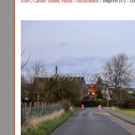
Start
/
Länder, Städte, Plätze
/
Deutschland
/ Villiprott (17) – D