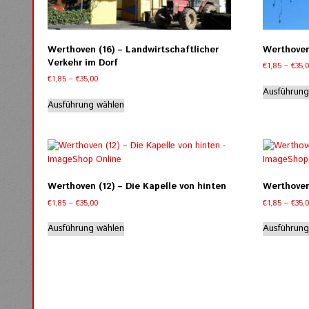
der
Produktseite
gewählt
werden
Werthoven (16) – Landwirtschaftlicher
Werthoven
Verkehr im Dorf
€
1,85
–
€
35,
Preisspanne:
€
1,85
–
€
35,00
€1,85
Ausführung
Dieses
bis
Ausführung wählen
Produkt
€35,00
weist
mehrere
Varianten
auf.
Die
Werthoven (12) – Die Kapelle von hinten
Werthoven 
Optionen
Preisspanne:
€
1,85
–
€
35,00
€
1,85
–
€
35,
können
€1,85
Dieses
auf
bis
Ausführung wählen
Ausführung
Produkt
der
€35,00
weist
Produktseite
mehrere
gewählt
Varianten
werden
auf.
Die