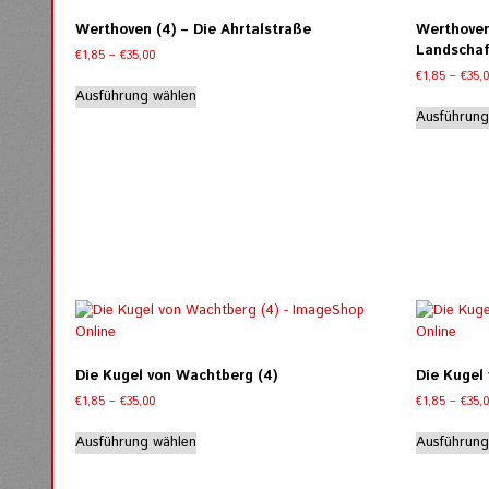
Die
Werthoven (4) – Die Ahrtalstraße
Werthoven 
Optionen
Landschaf
Preisspanne:
€
1,85
–
€
35,00
können
€1,85
€
1,85
–
€
35,
Dieses
auf
bis
Ausführung wählen
Produkt
der
€35,00
Ausführung
weist
Produktseite
mehrere
gewählt
Varianten
werden
auf.
Die
Optionen
können
auf
der
Produktseite
gewählt
werden
Die Kugel von Wachtberg (4)
Die Kugel
Preisspanne:
€
1,85
–
€
35,00
€
1,85
–
€
35,
€1,85
Dieses
bis
Ausführung wählen
Ausführung
Produkt
€35,00
weist