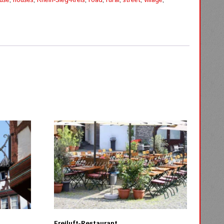
use
,
houses
,
Rhein-Sieg-Kreis
,
road
,
rural
,
street
,
village
,
s
Freiluft-Restaurant