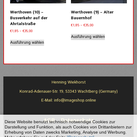
auf
auf
der
der
Werthoven (10) –
Werthoven (9) – Alter
Produktseite
Produktseite
Busverkehr auf der
Bauernhof
gewählt
gewählt
Ahrtalstraße
Preisspanne:
€
1,85
–
€
35,00
werden
werden
€1,85
Preisspanne:
€
1,85
–
€
35,00
Dieses
bis
€1,85
Ausführung wählen
Dieses
Produkt
€35,00
bis
Ausführung wählen
Produkt
weist
€35,00
weist
mehrere
mehrere
Varianten
Varianten
auf.
auf.
Die
Die
Optionen
Optionen
können
Henning Wiekhorst
können
auf
Konrad-Adenauer-Str. 19, 53343 Wachtberg (Germany)
auf
der
der
Produktseite
E-Mail:
info@imageshop.online
Produktseite
gewählt
gewählt
werden
werden
AGB
-
Datenschutz
Diese Website benutzt technisch notwendige Cookies zur
Darstellung und Funktion, als auch Cookies von Drittanbietern zur
Erhebung von Daten zwecks Marketing, Analyse und Werbung.