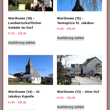
Optionen
Optionen
können
können
auf
auf
der
der
Werthoven (16) –
Werthoven (15) –
Produktseite
Produktseite
Landwirtschaftlicher
Turmspitze St. Jakobus
gewählt
gewählt
Verkehr im Dorf
Preisspanne:
€
1,85
–
€
35,00
werden
werden
€1,85
Preisspanne:
€
1,85
–
€
35,00
Dieses
bis
€1,85
Ausführung wählen
Dieses
Produkt
€35,00
bis
Ausführung wählen
Produkt
weist
€35,00
weist
mehrere
mehrere
Varianten
Varianten
auf.
auf.
Die
Die
Optionen
Optionen
können
können
auf
auf
der
der
Produktseite
Werthoven (14) – St.
Werthoven (13) – Alter Hof
Produktseite
gewählt
Jakobus Kapelle
Preisspanne:
€
1,85
–
€
35,00
gewählt
werden
€1,85
Preisspanne:
€
1,85
–
€
35,00
werden
Dieses
bis
€1,85
Ausführung wählen
Dieses
Produkt