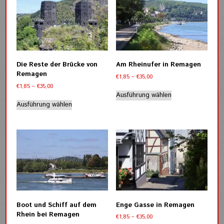
auf.
auf.
Die
Die
Optionen
Optionen
können
können
auf
auf
der
der
Die Reste der Brücke von
Am Rheinufer in Remagen
Produktseite
Produktseite
Remagen
Preisspanne:
€
1,85
–
€
35,00
gewählt
gewählt
€1,85
Preisspanne:
€
1,85
–
€
35,00
werden
werden
Dieses
bis
€1,85
Ausführung wählen
Dieses
Produkt
€35,00
bis
Ausführung wählen
Produkt
weist
€35,00
weist
mehrere
mehrere
Varianten
Varianten
auf.
auf.
Die
Die
Optionen
Optionen
können
können
auf
auf
der
der
Produktseite
Boot und Schiff auf dem
Enge Gasse in Remagen
Produktseite
gewählt
Rhein bei Remagen
Preisspanne:
€
1,85
–
€
35,00
gewählt
werden