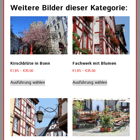
Weitere Bilder dieser Kategorie:
Kirschblüte in Bonn
Fachwerk mit Blumen
Preisspanne:
Preisspanne:
€
1,85
–
€
35,00
€
1,85
–
€
35,00
€1,85
€1,85
Dieses
Dieses
bis
bis
Ausführung wählen
Ausführung wählen
Produkt
Produkt
€35,00
€35,00
weist
weist
mehrere
mehrere
Varianten
Varianten
auf.
auf.
Die
Die
Optionen
Optionen
können
können
auf
auf