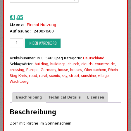
Zurücksetzen
€
1,85
Lizenz:
Einmal-Nutzung
Auflösung:
2400x1600
Dorf
IN DEN WARENKORB
mit
Kirche
Menge
Artikelnummer:
IMG_5469.jpeg
Kategorie:
Deutschland
Schlagwörter:
building
,
buildings
,
church
,
clouds
,
countryside
,
crossing
,
Europe
,
Germany
,
house
,
houses
,
Oberbachem
,
Rhein-
Sieg-Kreis
,
road
,
rural
,
scenic
,
sky
,
street
,
sunshine
,
village
,
Wachtberg
Beschreibung
Technical Details
Lizenzen
Beschreibung
Dorf mit Kirche im Sonnenschein