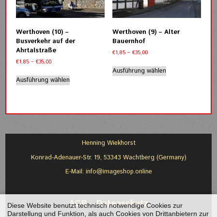
können
können
auf
auf
der
der
Werthoven (10) –
Werthoven (9) – Alter
Produktseite
Produktseite
Busverkehr auf der
Bauernhof
gewählt
gewählt
Ahrtalstraße
Preisspanne:
€
1,85
–
€
35,00
werden
werden
€1,85
Preisspanne:
€
1,85
–
€
35,00
Dieses
bis
€1,85
Ausführung wählen
Dieses
Produkt
€35,00
bis
Ausführung wählen
Produkt
weist
€35,00
weist
mehrere
mehrere
Varianten
Varianten
auf.
auf.
Die
Die
Optionen
Optionen
können
Henning Wiekhorst
können
auf
Konrad-Adenauer-Str. 19, 53343 Wachtberg (Germany)
auf
der
der
Produktseite
E-Mail:
info@imageshop.online
Produktseite
gewählt
gewählt
werden
werden
AGB
-
Datenschutz
Diese Website benutzt technisch notwendige Cookies zur
Darstellung und Funktion, als auch Cookies von Drittanbietern zur