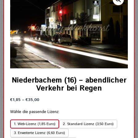
Niederbachem (16) – abendlicher
Verkehr bei Regen
Preisspanne:
€
1,85
–
€
35,00
€1,85
bis
Wähle die passende Lizenz:
€35,00
1. Web-Lizenz (1,85 Euro)
2. Standard Lizenz (3,50 Euro)
3. Erweiterte Lizenz (6,60 Euro)