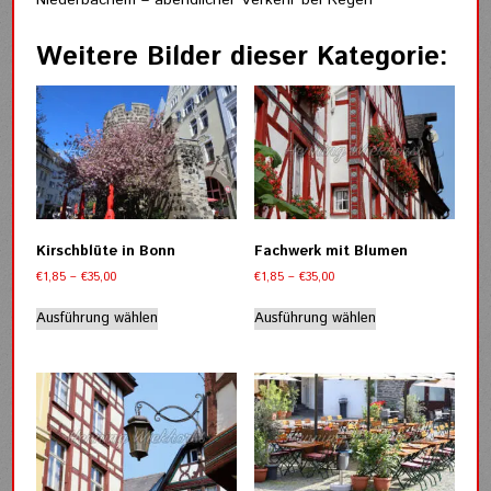
Weitere Bilder dieser Kategorie:
Kirschblüte in Bonn
Fachwerk mit Blumen
Preisspanne:
Preisspanne:
€
1,85
–
€
35,00
€
1,85
–
€
35,00
€1,85
€1,85
Dieses
Dieses
bis
bis
Ausführung wählen
Ausführung wählen
Produkt
Produkt
€35,00
€35,00
weist
weist
mehrere
mehrere
Varianten
Varianten
auf.
auf.
Die
Die
Optionen
Optionen
können
können