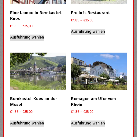
auf
auf
der
der
Eine Lampe in Bernkastel-
Freiluft-Restaurant
Produktseite
Produktseite
Kues
Preisspanne:
€
1,85
–
€
35,00
gewählt
gewählt
€1,85
Preisspanne:
€
1,85
–
€
35,00
werden
werden
Dieses
bis
€1,85
Ausführung wählen
Dieses
Produkt
€35,00
bis
Ausführung wählen
Produkt
weist
€35,00
weist
mehrere
mehrere
Varianten
Varianten
auf.
auf.
Die
Die
Optionen
Optionen
können
können
auf
auf
der
der
Produktseite
Bernkastel-Kues an der
Remagen am Ufer vom
Produktseite
gewählt
Mosel
Rhein
gewählt
werden
Preisspanne:
Preisspanne:
€
1,85
–
€
35,00
€
1,85
–
€
35,00
werden
€1,85
€1,85
Dieses
Dieses
bis
bis
Ausführung wählen
Ausführung wählen
Produkt
Produkt
€35,00
€35,00
weist
weist