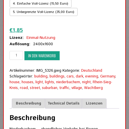
4. Einfache Voll-Lizenz (15,50 Euro)
5. Unbegrenzte Voll-Lizenz (35,00 Euro)
Zurücksetzen
€
1,85
Lizenz:
Einmal-Nutzung
Auflösung:
2400x1600
Niederbachem
IN DEN WARENKORB
(16)
-
abendlicher
Artikelnummer:
IMG_5326.jpeg
Kategorie:
Deutschland
Verkehr
Schlagwörter:
building
,
buildings
,
cars
,
dark
,
evening
,
Germany
,
bei
house
,
houses
,
light
,
lights
,
niederbachem
,
night
,
Rhein-Sieg-
Regen
Kreis
,
road
,
street
,
suburban
,
traffic
,
village
,
Wachtberg
Menge
Beschreibung
Technical Details
Lizenzen
Beschreibung
Niederbachem – abendlicher Verkehr bei Regen