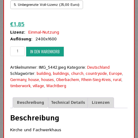
5. Unbegrenzte Voll-Lizenz (35,00 Euro)
Zurücksetzen
€
1,85
Lizenz:
Einmal-Nutzung
Auflösung:
2400x1600
Kirche
IN DEN WARENKORB
und
Fachwerkhaus
Menge
Artikelnummer:
IMG_5442.jpeg
Kategorie:
Deutschland
Schlagwörter:
building
,
buildings
,
church
,
countryside
,
Europe
,
Germany
,
house
,
houses
,
Oberbachem
,
Rhein-Sieg-Kreis
,
rural
,
timberwork
,
village
,
Wachtberg
Beschreibung
Technical Details
Lizenzen
Beschreibung
Kirche und Fachwerkhaus