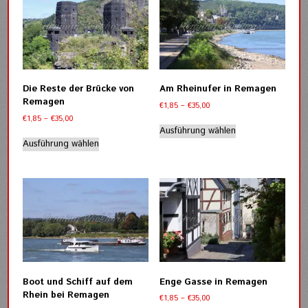
auf.
auf.
Die
Die
Optionen
Optionen
können
können
auf
auf
der
der
Die Reste der Brücke von
Am Rheinufer in Remagen
Produktseite
Produktseite
Remagen
Preisspanne:
€
1,85
–
€
35,00
gewählt
gewählt
€1,85
Preisspanne:
€
1,85
–
€
35,00
werden
werden
Dieses
bis
€1,85
Ausführung wählen
Dieses
Produkt
€35,00
bis
Ausführung wählen
Produkt
weist
€35,00
weist
mehrere
mehrere
Varianten
Varianten
auf.
auf.
Die
Die
Optionen
Optionen
können
können
auf
auf
der
der
Produktseite
Boot und Schiff auf dem
Enge Gasse in Remagen
Produktseite
gewählt
Rhein bei Remagen
Preisspanne:
€
1,85
–
€
35,00
gewählt
werden