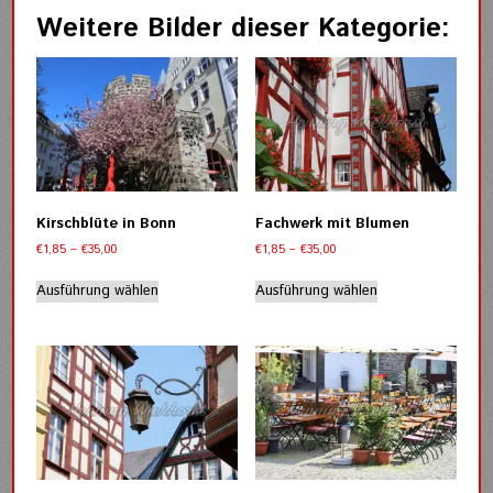
Weitere Bilder dieser Kategorie:
Kirschblüte in Bonn
Fachwerk mit Blumen
Preisspanne:
Preisspanne:
€
1,85
–
€
35,00
€
1,85
–
€
35,00
€1,85
€1,85
Dieses
Dieses
bis
bis
Ausführung wählen
Ausführung wählen
Produkt
Produkt
€35,00
€35,00
weist
weist
mehrere
mehrere
Varianten
Varianten
auf.
auf.
Die
Die
Optionen
Optionen
können
können
auf
auf