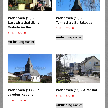
Optionen
Optionen
können
können
auf
auf
der
der
Werthoven (16) –
Werthoven (15) –
Produktseite
Produktseite
Landwirtschaftlicher
Turmspitze St. Jakobus
gewählt
gewählt
Verkehr im Dorf
Preisspanne:
€
1,85
–
€
35,00
werden
werden
€1,85
Preisspanne:
€
1,85
–
€
35,00
Dieses
bis
€1,85
Ausführung wählen
Dieses
Produkt
€35,00
bis
Ausführung wählen
Produkt
weist
€35,00
weist
mehrere
mehrere
Varianten
Varianten
auf.
auf.
Die
Die
Optionen
Optionen
können
können
auf
auf
der
der
Produktseite
Werthoven (14) – St.
Werthoven (13) – Alter Hof
Produktseite
gewählt
Jakobus Kapelle
Preisspanne:
€
1,85
–
€
35,00
gewählt
werden
€1,85
Preisspanne:
€
1,85
–
€
35,00
werden
Dieses
bis
€1,85
Ausführung wählen
Dieses
Produkt