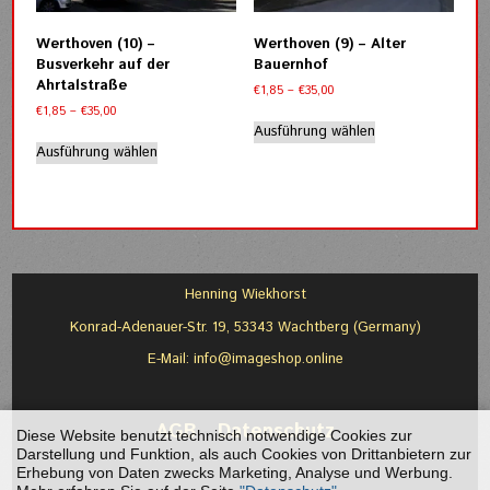
auf
auf
der
der
Werthoven (10) –
Werthoven (9) – Alter
Produktseite
Produktseite
Busverkehr auf der
Bauernhof
gewählt
gewählt
Ahrtalstraße
Preisspanne:
€
1,85
–
€
35,00
werden
werden
€1,85
Preisspanne:
€
1,85
–
€
35,00
Dieses
bis
€1,85
Ausführung wählen
Dieses
Produkt
€35,00
bis
Ausführung wählen
Produkt
weist
€35,00
weist
mehrere
mehrere
Varianten
Varianten
auf.
auf.
Die
Die
Optionen
Optionen
können
Henning Wiekhorst
können
auf
Konrad-Adenauer-Str. 19, 53343 Wachtberg (Germany)
auf
der
der
Produktseite
E-Mail:
info@imageshop.online
Produktseite
gewählt
gewählt
werden
werden
AGB
-
Datenschutz
Diese Website benutzt technisch notwendige Cookies zur
Darstellung und Funktion, als auch Cookies von Drittanbietern zur
Erhebung von Daten zwecks Marketing, Analyse und Werbung.