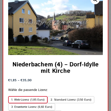
Niederbachem (4) – Dorf-Idylle
mit Kirche
Preisspanne:
€
1,85
–
€
35,00
€1,85
bis
Wähle die passende Lizenz:
€35,00
1. Web-Lizenz (1,85 Euro)
2. Standard Lizenz (3,50 Euro)
3. Erweiterte Lizenz (6,60 Euro)