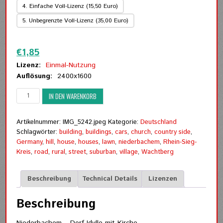
4. Einfache Voll-Lizenz (15,50 Euro)
5. Unbegrenzte Voll-Lizenz (35,00 Euro)
Zurücksetzen
€
1,85
Lizenz:
Einmal-Nutzung
Auflösung:
2400x1600
Niederbachem
IN DEN WARENKORB
(4)
-
Dorf-
Artikelnummer:
IMG_5242.jpeg
Kategorie:
Deutschland
Idylle
Schlagwörter:
building
,
buildings
,
cars
,
church
,
country side
,
mit
Germany
,
hill
,
house
,
houses
,
lawn
,
niederbachem
,
Rhein-Sieg-
Kirche
Kreis
,
road
,
rural
,
street
,
suburban
,
village
,
Wachtberg
Menge
Beschreibung
Technical Details
Lizenzen
Beschreibung
Niederbachem – Dorf-Idylle mit Kirche