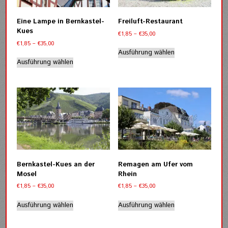
auf
auf
der
der
Eine Lampe in Bernkastel-
Freiluft-Restaurant
Produktseite
Produktseite
Kues
Preisspanne:
€
1,85
–
€
35,00
gewählt
gewählt
€1,85
Preisspanne:
€
1,85
–
€
35,00
werden
werden
Dieses
bis
€1,85
Ausführung wählen
Dieses
Produkt
€35,00
bis
Ausführung wählen
Produkt
weist
€35,00
weist
mehrere
mehrere
Varianten
Varianten
auf.
auf.
Die
Die
Optionen
Optionen
können
können
auf
auf
der
der
Produktseite
Bernkastel-Kues an der
Remagen am Ufer vom
Produktseite
gewählt
Mosel
Rhein
gewählt
werden
Preisspanne:
Preisspanne:
€
1,85
–
€
35,00
€
1,85
–
€
35,00
werden
€1,85
€1,85
Dieses
Dieses
bis
bis
Ausführung wählen
Ausführung wählen
Produkt
Produkt
€35,00
€35,00
weist
weist