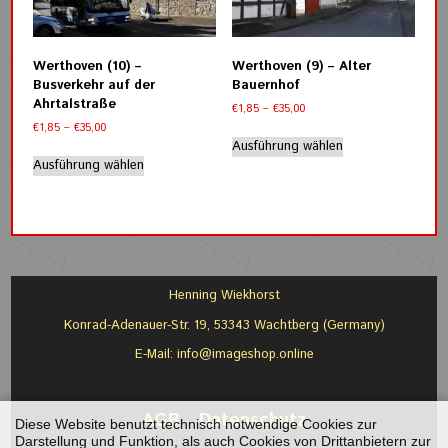
können
können
auf
auf
der
der
Werthoven (10) –
Werthoven (9) – Alter
Produktseite
Produktseite
Busverkehr auf der
Bauernhof
gewählt
gewählt
Ahrtalstraße
Preisspanne:
€
1,85
–
€
35,00
werden
werden
€1,85
Preisspanne:
€
1,85
–
€
35,00
Dieses
bis
€1,85
Ausführung wählen
Dieses
Produkt
€35,00
bis
Ausführung wählen
Produkt
weist
€35,00
weist
mehrere
mehrere
Varianten
Varianten
auf.
auf.
Die
Die
Optionen
Optionen
können
Henning Wiekhorst
können
auf
Konrad-Adenauer-Str. 19, 53343 Wachtberg (Germany)
auf
der
der
Produktseite
E-Mail:
info@imageshop.online
Produktseite
gewählt
gewählt
werden
werden
AGB
-
Datenschutz
Diese Website benutzt technisch notwendige Cookies zur
Darstellung und Funktion, als auch Cookies von Drittanbietern zur