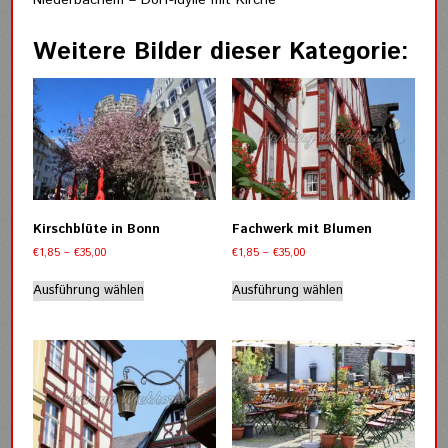
Weitere Bilder dieser Kategorie:
Kirschblüte in Bonn
Fachwerk mit Blumen
Preisspanne:
Preisspanne:
€
1,85
–
€
35,00
€
1,85
–
€
35,00
€1,85
€1,85
Dieses
Dieses
bis
bis
Ausführung wählen
Ausführung wählen
Produkt
Produkt
€35,00
€35,00
weist
weist
mehrere
mehrere
Varianten
Varianten
auf.
auf.
Die
Die
Optionen
Optionen
können
können