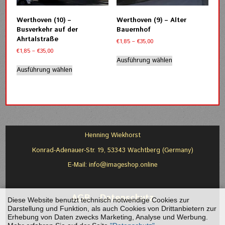
auf
auf
der
der
Werthoven (10) –
Werthoven (9) – Alter
Produktseite
Produktseite
Busverkehr auf der
Bauernhof
gewählt
gewählt
Ahrtalstraße
Preisspanne:
€
1,85
–
€
35,00
werden
werden
€1,85
Preisspanne:
€
1,85
–
€
35,00
Dieses
bis
€1,85
Ausführung wählen
Dieses
Produkt
€35,00
bis
Ausführung wählen
Produkt
weist
€35,00
weist
mehrere
mehrere
Varianten
Varianten
auf.
auf.
Die
Die
Optionen
Optionen
können
Henning Wiekhorst
können
auf
Konrad-Adenauer-Str. 19, 53343 Wachtberg (Germany)
auf
der
der
Produktseite
E-Mail:
info@imageshop.online
Produktseite
gewählt
gewählt
werden
werden
AGB
-
Datenschutz
Diese Website benutzt technisch notwendige Cookies zur
Darstellung und Funktion, als auch Cookies von Drittanbietern zur
Erhebung von Daten zwecks Marketing, Analyse und Werbung.