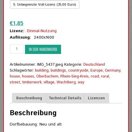
5. Unbegrenzte Voll-Lizenz (35,00 Euro)
Zurücksetzen
€
1,85
Lizenz:
Einmal-Nutzung
Auflösung:
2400x1600
Dorfbebauung:
IN DEN WARENKORB
Neu
und
alt
Artikelnummer:
IMG_5437.jpeg
Kategorie:
Deutschland
Menge
Schlagwörter:
building
,
buildings
,
countryside
,
Europe
,
Germany
,
house
,
houses
,
Oberbachem
,
Rhein-Sieg-Kreis
,
road
,
rural
,
street
,
timberwork
,
village
,
Wachtberg
,
way
Beschreibung
Technical Details
Lizenzen
Beschreibung
Dorfbebauung: Neu und alt