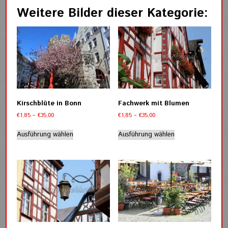
Weitere Bilder dieser Kategorie:
Kirschblüte in Bonn
Fachwerk mit Blumen
Preisspanne:
Preisspanne:
€
1,85
–
€
35,00
€
1,85
–
€
35,00
€1,85
€1,85
Dieses
Dieses
bis
bis
Ausführung wählen
Ausführung wählen
Produkt
Produkt
€35,00
€35,00
weist
weist
mehrere
mehrere
Varianten
Varianten
auf.
auf.
Die
Die
Optionen
Optionen
können
können
auf
auf