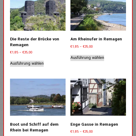
auf.
auf.
Die
Die
Optionen
Optionen
können
können
auf
auf
der
der
Die Reste der Brücke von
Am Rheinufer in Remagen
Produktseite
Produktseite
Remagen
Preisspanne:
€
1,85
–
€
35,00
gewählt
gewählt
€1,85
Preisspanne:
€
1,85
–
€
35,00
werden
werden
Dieses
bis
€1,85
Ausführung wählen
Dieses
Produkt
€35,00
bis
Ausführung wählen
Produkt
weist
€35,00
weist
mehrere
mehrere
Varianten
Varianten
auf.
auf.
Die
Die
Optionen
Optionen
können
können
auf
auf
der
der
Produktseite
Boot und Schiff auf dem
Enge Gasse in Remagen
Produktseite
gewählt
Rhein bei Remagen
Preisspanne:
€
1,85
–
€
35,00
gewählt
werden