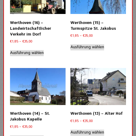
Optionen
Optionen
können
können
auf
auf
der
der
Werthoven (16) –
Werthoven (15) –
Produktseite
Produktseite
Landwirtschaftlicher
Turmspitze St. Jakobus
gewählt
gewählt
Verkehr im Dorf
Preisspanne:
€
1,85
–
€
35,00
werden
werden
€1,85
Preisspanne:
€
1,85
–
€
35,00
Dieses
bis
€1,85
Ausführung wählen
Dieses
Produkt
€35,00
bis
Ausführung wählen
Produkt
weist
€35,00
weist
mehrere
mehrere
Varianten
Varianten
auf.
auf.
Die
Die
Optionen
Optionen
können
können
auf
auf
der
der
Produktseite
Werthoven (14) – St.
Werthoven (13) – Alter Hof
Produktseite
gewählt
Jakobus Kapelle
Preisspanne:
€
1,85
–
€
35,00
gewählt
werden
€1,85
Preisspanne:
€
1,85
–
€
35,00
werden
Dieses
bis
€1,85
Ausführung wählen
Dieses
Produkt