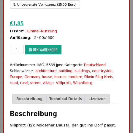
5. Unbegrenzte Voll-Lizenz (35,00 Euro)
Zurücksetzen
€
1,85
Lizenz:
Einmal-Nutzung
Auflösung:
2400x1600
Villiprott
IN DEN WARENKORB
(12)
-
Moderner
Artikelnummer:
IMG_5839.jpeg
Kategorie:
Deutschland
Baustil
Schlagwörter:
architecture
,
building
,
buildings
,
countryside
,
Menge
Europe
,
Germany
,
house
,
houses
,
modern
,
Rhein-Sieg-Kreis
,
road
,
rural
,
street
,
village
,
Villiprott
,
Wachtberg
Beschreibung
Technical Details
Lizenzen
Beschreibung
Villiprott (12): Moderner Baustil, der gut ins Dorf passt.