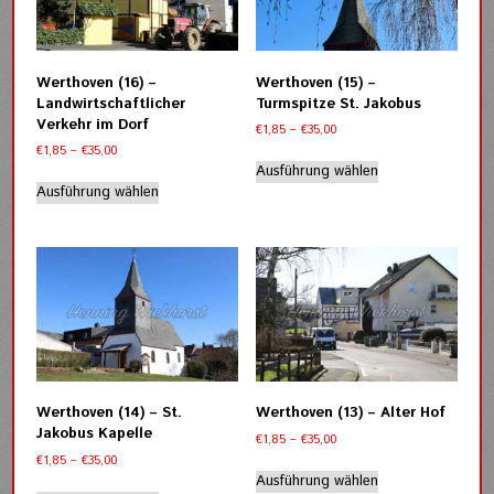
Optionen
Optionen
können
können
auf
auf
der
der
Werthoven (16) –
Werthoven (15) –
Produktseite
Produktseite
Landwirtschaftlicher
Turmspitze St. Jakobus
gewählt
gewählt
Verkehr im Dorf
Preisspanne:
€
1,85
–
€
35,00
werden
werden
€1,85
Preisspanne:
€
1,85
–
€
35,00
Dieses
bis
€1,85
Ausführung wählen
Dieses
Produkt
€35,00
bis
Ausführung wählen
Produkt
weist
€35,00
weist
mehrere
mehrere
Varianten
Varianten
auf.
auf.
Die
Die
Optionen
Optionen
können
können
auf
auf
der
der
Produktseite
Werthoven (14) – St.
Werthoven (13) – Alter Hof
Produktseite
gewählt
Jakobus Kapelle
Preisspanne:
€
1,85
–
€
35,00
gewählt
werden
€1,85
Preisspanne:
€
1,85
–
€
35,00
werden
Dieses
bis
€1,85
Ausführung wählen
Dieses
Produkt