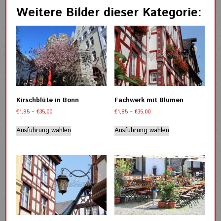
Weitere Bilder dieser Kategorie:
Kirschblüte in Bonn
Fachwerk mit Blumen
Preisspanne:
Preisspanne:
€
1,85
–
€
35,00
€
1,85
–
€
35,00
€1,85
€1,85
Dieses
Dieses
bis
bis
Ausführung wählen
Ausführung wählen
Produkt
Produkt
€35,00
€35,00
weist
weist
mehrere
mehrere
Varianten
Varianten
auf.
auf.
Die
Die
Optionen
Optionen
können
können
auf
auf