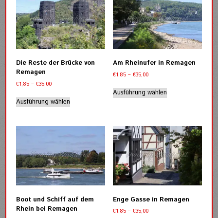
auf.
auf.
Die
Die
Optionen
Optionen
können
können
auf
auf
der
der
Die Reste der Brücke von
Am Rheinufer in Remagen
Produktseite
Produktseite
Remagen
Preisspanne:
€
1,85
–
€
35,00
gewählt
gewählt
€1,85
Preisspanne:
€
1,85
–
€
35,00
werden
werden
Dieses
bis
€1,85
Ausführung wählen
Dieses
Produkt
€35,00
bis
Ausführung wählen
Produkt
weist
€35,00
weist
mehrere
mehrere
Varianten
Varianten
auf.
auf.
Die
Die
Optionen
Optionen
können
können
auf
auf
der
der
Produktseite
Boot und Schiff auf dem
Enge Gasse in Remagen
Produktseite
gewählt
Rhein bei Remagen
Preisspanne:
€
1,85
–
€
35,00
gewählt
werden