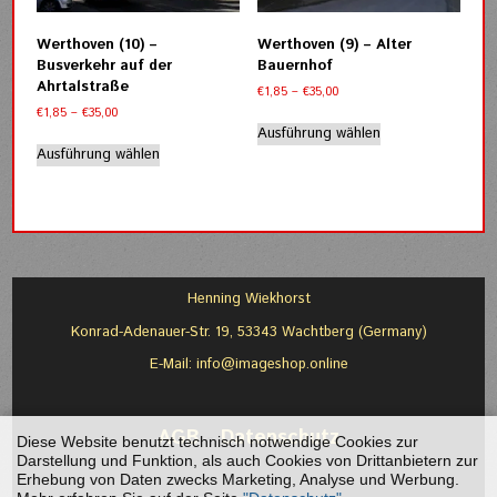
auf
auf
der
der
Werthoven (10) –
Werthoven (9) – Alter
Produktseite
Produktseite
Busverkehr auf der
Bauernhof
gewählt
gewählt
Ahrtalstraße
Preisspanne:
€
1,85
–
€
35,00
werden
werden
€1,85
Preisspanne:
€
1,85
–
€
35,00
Dieses
bis
€1,85
Ausführung wählen
Dieses
Produkt
€35,00
bis
Ausführung wählen
Produkt
weist
€35,00
weist
mehrere
mehrere
Varianten
Varianten
auf.
auf.
Die
Die
Optionen
Optionen
können
Henning Wiekhorst
können
auf
Konrad-Adenauer-Str. 19, 53343 Wachtberg (Germany)
auf
der
der
Produktseite
E-Mail:
info@imageshop.online
Produktseite
gewählt
gewählt
werden
werden
AGB
-
Datenschutz
Diese Website benutzt technisch notwendige Cookies zur
Darstellung und Funktion, als auch Cookies von Drittanbietern zur
Erhebung von Daten zwecks Marketing, Analyse und Werbung.