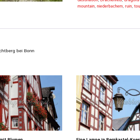
Dorf
destination
,
Drachenfels
,
dragons
Menge
mountain
,
niederbachem
,
ruin
,
tou
chtberg bei Bonn
mit Blumen
Eine Lampe in Bernkastel-Kue