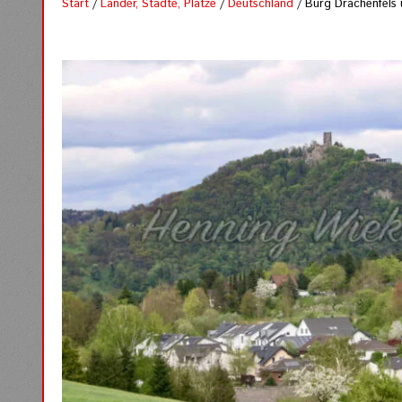
Start
/
Länder, Städte, Plätze
/
Deutschland
/ Burg Drachenfels