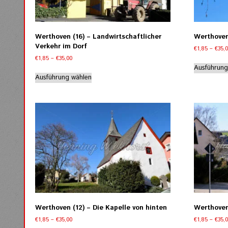
der
Produktseite
gewählt
werden
Werthoven (16) – Landwirtschaftlicher
Werthoven
Verkehr im Dorf
€
1,85
–
€
35,
Preisspanne:
€
1,85
–
€
35,00
€1,85
Ausführung
Dieses
bis
Ausführung wählen
Produkt
€35,00
weist
mehrere
Varianten
auf.
Die
Optionen
können
auf
der
Produktseite
gewählt
werden
Werthoven (12) – Die Kapelle von hinten
Werthoven 
Preisspanne:
€
1,85
–
€
35,00
€
1,85
–
€
35,