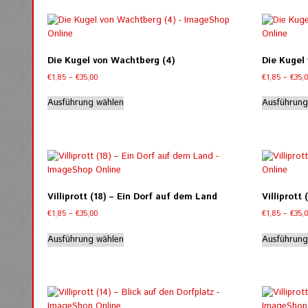
Varianten
auf.
Die
Optionen
Die Kugel von Wachtberg (4)
Die Kugel
können
Preisspanne:
€
1,85
–
€
35,00
€
1,85
–
€
35,
auf
€1,85
Dieses
der
bis
Ausführung wählen
Ausführung
Produkt
Produktseite
€35,00
weist
gewählt
mehrere
werden
Varianten
auf.
Die
Optionen
Villiprott (18) – Ein Dorf auf dem Land
Villiprott 
können
Preisspanne:
€
1,85
–
€
35,00
€
1,85
–
€
35,
auf
€1,85
Dieses
der
bis
Ausführung wählen
Ausführung
Produkt
Produktseite
€35,00
weist
gewählt
mehrere
werden
Varianten
auf.