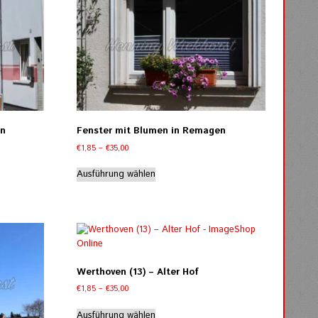
auf.
Die
Optionen
können
auf
der
Produktseite
gewählt
werden
en
Fenster mit Blumen in Remagen
Preisspanne:
€
1,85
–
€
35,00
€1,85
Dieses
bis
Ausführung wählen
Produkt
€35,00
weist
mehrere
Varianten
auf.
Die
Optionen
Werthoven (13) – Alter Hof
können
Preisspanne:
€
1,85
–
€
35,00
auf
€1,85
Dieses
der
bis
Ausführung wählen