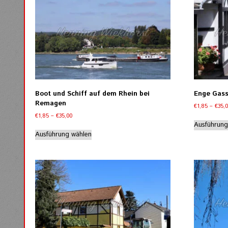
auf.
Die
Optionen
können
auf
der
Produktseite
gewählt
werden
Boot und Schiff auf dem Rhein bei
Enge Gas
Remagen
€
1,85
–
€
35,
Preisspanne:
€
1,85
–
€
35,00
€1,85
Ausführung
Dieses
bis
Ausführung wählen
Produkt
€35,00
weist
mehrere
Varianten
auf.
Die
Optionen
können
auf