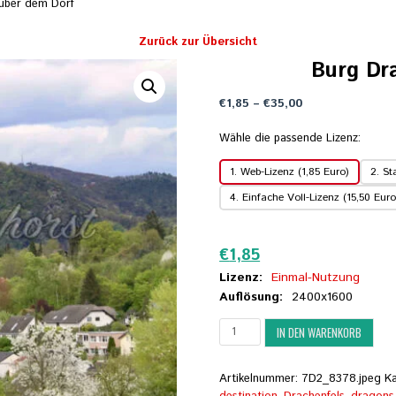
 über dem Dorf
Zurück zur Übersicht
Burg Dr
Preisspanne:
€
1,85
–
€
35,00
€1,85
bis
Wähle die passende Lizenz:
€35,00
1. Web-Lizenz (1,85 Euro)
2. St
4. Einfache Voll-Lizenz (15,50 Euro
Zurücksetzen
€
1,85
Lizenz:
Einmal-Nutzung
Auflösung:
2400x1600
Burg
IN DEN WARENKORB
Drachenfels
über
dem
Artikelnummer:
7D2_8378.jpeg
K